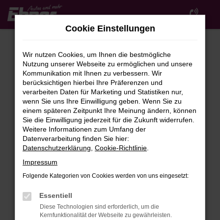
Zum
Hauptinhalt
Cookie Einstellungen
springen
Wir nutzen Cookies, um Ihnen die bestmögliche
Nutzung unserer Webseite zu ermöglichen und unsere
Kommunikation mit Ihnen zu verbessern. Wir
berücksichtigen hierbei Ihre Präferenzen und
verarbeiten Daten für Marketing und Statistiken nur,
wenn Sie uns Ihre Einwilligung geben. Wenn Sie zu
FEHLER: NETWORK ERROR
einem späteren Zeitpunkt Ihre Meinung ändern, können
Sie die Einwilligung jederzeit für die Zukunft widerrufen.
Beim Laden ist ein Fehler aufgetreten.
Weitere Informationen zum Umfang der
Hier sind ein paar Tipps, die dir helfen können:
Datenverarbeitung finden Sie hier:
Datenschutzerklärung
,
Cookie-Richtlinie
.
Überprüfe deine Firewall und deine
Impressum
Internetverbindung.
Laden andere Webseiten, zum Beispiel deine
Folgende Kategorien von Cookies werden von uns eingesetzt:
Suchmaschine?
Essentiell
Prüfe deine Browsererweiterungen.
Diese Technologien sind erforderlich, um die
Manche Erweiterungen, wie Werbeblocker,
Kernfunktionalität der Webseite zu gewährleisten.