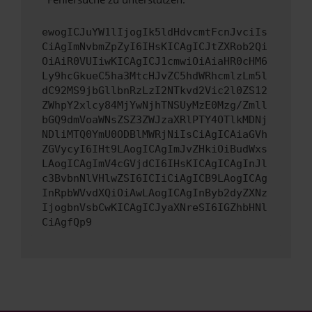
ewogICJuYW1lIjogIk5ldHdvcmtFcnJvciIs
CiAgImNvbmZpZyI6IHsKICAgICJtZXRob2Qi
OiAiR0VUIiwKICAgICJ1cmwiOiAiaHR0cHM6
Ly9hcGkueC5ha3MtcHJvZC5hdWRhcmlzLm5l
dC92MS9jbGllbnRzLzI2NTkvd2Vic2l0ZS12
ZWhpY2xlcy84MjYwNjhTNSUyMzE0Mzg/Zmll
bGQ9dmVoaWNsZSZ3ZWJzaXRlPTY4OTlkMDNj
NDliMTQ0YmU0ODBlMWRjNiIsCiAgICAiaGVh
ZGVycyI6IHt9LAogICAgImJvZHkiOiBudWxs
LAogICAgImV4cGVjdCI6IHsKICAgICAgInJl
c3BvbnNlVHlwZSI6ICIiCiAgICB9LAogICAg
InRpbWVvdXQiOiAwLAogICAgInByb2dyZXNz
IjogbnVsbCwKICAgICJyaXNreSI6IGZhbHNl
CiAgfQp9