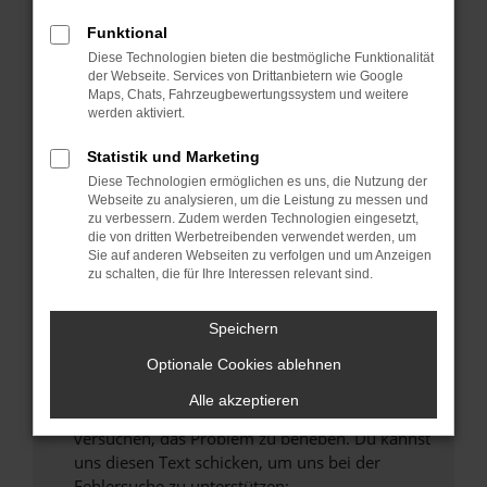
können das Laden bestimmter Seiten
verhindern. Funktioniert die Seite in einem
Funktional
anderen Browser oder in einem privaten
Diese Technologien bieten die bestmögliche Funktionalität
Fenster?
der Webseite. Services von Drittanbietern wie Google
Maps, Chats, Fahrzeugbewertungssystem und weitere
Starte dein Gerät neu.
werden aktiviert.
Das kann manchmal helfen, vorübergehende
Probleme zu beheben.
Statistik und Marketing
Diese Technologien ermöglichen es uns, die Nutzung der
Stelle sicher, dass dein Browser und dein
Webseite zu analysieren, um die Leistung zu messen und
Betriebssystem auf dem neuesten Stand
zu verbessern. Zudem werden Technologien eingesetzt,
sind.
die von dritten Werbetreibenden verwendet werden, um
Sie auf anderen Webseiten zu verfolgen und um Anzeigen
Veraltete Software birgt nicht nur ein
zu schalten, die für Ihre Interessen relevant sind.
Sicherheitsrisiko, sondern kann auch dazu
führen, dass bestimmte Funktionen nicht mehr
Speichern
unterstützt werden.
Wende dich an den Webseitenbetreiber.
Optionale Cookies ablehnen
Wenn du alle oben genannten Schritte versucht
Alle akzeptieren
hast, kontaktiere uns bitte. Wir werden
versuchen, das Problem zu beheben. Du kannst
uns diesen Text schicken, um uns bei der
Fehlersuche zu unterstützen: