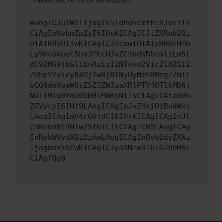
ewogICJuYW1lIjogIk5ldHdvcmtFcnJvciIs
CiAgImNvbmZpZyI6IHsKICAgICJtZXRob2Qi
OiAiR0VUIiwKICAgICJ1cmwiOiAiaHR0cHM6
Ly9hcGkueC5ha3MtcHJvZC5hdWRhcmlzLm5l
dC92MS9jbGllbnRzLzI2NTkvd2Vic2l0ZS12
ZWhpY2xlcy84MjYwNjBTNyUyMzE0Mzg/Zmll
bGQ9dmVoaWNsZSZ3ZWJzaXRlPTY4OTlkMDNj
NDliMTQ0YmU0ODBlMWRjNiIsCiAgICAiaGVh
ZGVycyI6IHt9LAogICAgImJvZHkiOiBudWxs
LAogICAgImV4cGVjdCI6IHsKICAgICAgInJl
c3BvbnNlVHlwZSI6ICIiCiAgICB9LAogICAg
InRpbWVvdXQiOiAwLAogICAgInByb2dyZXNz
IjogbnVsbCwKICAgICJyaXNreSI6IGZhbHNl
CiAgfQp9