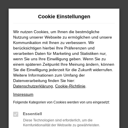
Zum
Hauptinhalt
Cookie Einstellungen
springen
Wir nutzen Cookies, um Ihnen die bestmögliche
Nutzung unserer Webseite zu ermöglichen und unsere
Kommunikation mit Ihnen zu verbessern. Wir
berücksichtigen hierbei Ihre Präferenzen und
verarbeiten Daten für Marketing und Statistiken nur,
wenn Sie uns Ihre Einwilligung geben. Wenn Sie zu
FEHLER: NETWORK ERROR
einem späteren Zeitpunkt Ihre Meinung ändern, können
Sie die Einwilligung jederzeit für die Zukunft widerrufen.
Beim Laden ist ein Fehler aufgetreten.
Weitere Informationen zum Umfang der
Hier sind ein paar Tipps, die dir helfen können:
Datenverarbeitung finden Sie hier:
Datenschutzerklärung
,
Cookie-Richtlinie
.
Überprüfe deine Firewall und deine
Impressum
Internetverbindung.
Laden andere Webseiten, zum Beispiel deine
Folgende Kategorien von Cookies werden von uns eingesetzt:
Suchmaschine?
Essentiell
Prüfe deine Browsererweiterungen.
Diese Technologien sind erforderlich, um die
Manche Erweiterungen, wie Werbeblocker,
Kernfunktionalität der Webseite zu gewährleisten.