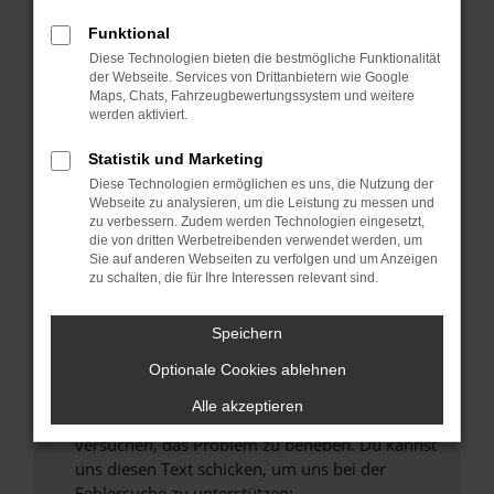
können das Laden bestimmter Seiten
verhindern. Funktioniert die Seite in einem
Funktional
anderen Browser oder in einem privaten
Diese Technologien bieten die bestmögliche Funktionalität
Fenster?
der Webseite. Services von Drittanbietern wie Google
Maps, Chats, Fahrzeugbewertungssystem und weitere
Starte dein Gerät neu.
werden aktiviert.
Das kann manchmal helfen, vorübergehende
Probleme zu beheben.
Statistik und Marketing
Diese Technologien ermöglichen es uns, die Nutzung der
Stelle sicher, dass dein Browser und dein
Webseite zu analysieren, um die Leistung zu messen und
Betriebssystem auf dem neuesten Stand
zu verbessern. Zudem werden Technologien eingesetzt,
sind.
die von dritten Werbetreibenden verwendet werden, um
Sie auf anderen Webseiten zu verfolgen und um Anzeigen
Veraltete Software birgt nicht nur ein
zu schalten, die für Ihre Interessen relevant sind.
Sicherheitsrisiko, sondern kann auch dazu
führen, dass bestimmte Funktionen nicht mehr
Speichern
unterstützt werden.
Wende dich an den Webseitenbetreiber.
Optionale Cookies ablehnen
Wenn du alle oben genannten Schritte versucht
Alle akzeptieren
hast, kontaktiere uns bitte. Wir werden
versuchen, das Problem zu beheben. Du kannst
uns diesen Text schicken, um uns bei der
Fehlersuche zu unterstützen: