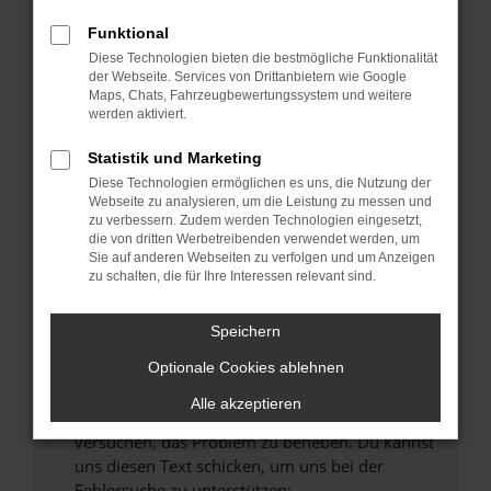
können das Laden bestimmter Seiten
verhindern. Funktioniert die Seite in einem
Funktional
anderen Browser oder in einem privaten
Diese Technologien bieten die bestmögliche Funktionalität
Fenster?
der Webseite. Services von Drittanbietern wie Google
Maps, Chats, Fahrzeugbewertungssystem und weitere
Starte dein Gerät neu.
werden aktiviert.
Das kann manchmal helfen, vorübergehende
Probleme zu beheben.
Statistik und Marketing
Diese Technologien ermöglichen es uns, die Nutzung der
Stelle sicher, dass dein Browser und dein
Webseite zu analysieren, um die Leistung zu messen und
Betriebssystem auf dem neuesten Stand
zu verbessern. Zudem werden Technologien eingesetzt,
sind.
die von dritten Werbetreibenden verwendet werden, um
Sie auf anderen Webseiten zu verfolgen und um Anzeigen
Veraltete Software birgt nicht nur ein
zu schalten, die für Ihre Interessen relevant sind.
Sicherheitsrisiko, sondern kann auch dazu
führen, dass bestimmte Funktionen nicht mehr
Speichern
unterstützt werden.
Wende dich an den Webseitenbetreiber.
Optionale Cookies ablehnen
Wenn du alle oben genannten Schritte versucht
Alle akzeptieren
hast, kontaktiere uns bitte. Wir werden
versuchen, das Problem zu beheben. Du kannst
uns diesen Text schicken, um uns bei der
Fehlersuche zu unterstützen: