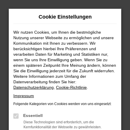
Zum
Hauptinhalt
Cookie Einstellungen
springen
Wir nutzen Cookies, um Ihnen die bestmögliche
Nutzung unserer Webseite zu ermöglichen und unsere
Kommunikation mit Ihnen zu verbessern. Wir
berücksichtigen hierbei Ihre Präferenzen und
verarbeiten Daten für Marketing und Statistiken nur,
wenn Sie uns Ihre Einwilligung geben. Wenn Sie zu
FEHLER: NETWORK ERROR
einem späteren Zeitpunkt Ihre Meinung ändern, können
Sie die Einwilligung jederzeit für die Zukunft widerrufen.
Beim Laden ist ein Fehler aufgetreten.
Weitere Informationen zum Umfang der
Hier sind ein paar Tipps, die dir helfen können:
Datenverarbeitung finden Sie hier:
Datenschutzerklärung
,
Cookie-Richtlinie
.
Überprüfe deine Firewall und deine
Impressum
Internetverbindung.
Laden andere Webseiten, zum Beispiel deine
Folgende Kategorien von Cookies werden von uns eingesetzt:
Suchmaschine?
Essentiell
Prüfe deine Browsererweiterungen.
Diese Technologien sind erforderlich, um die
Manche Erweiterungen, wie Werbeblocker,
Kernfunktionalität der Webseite zu gewährleisten.