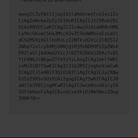
ewogICJuYW1lIjogIk5ldHdvcmtFcnJvciIs
CiAgImNvbmZpZyI6IHsKICAgICJtZXRob2Qi
OiAiR0VUIiwKICAgICJ1cmwiOiAiaHR0cHM6
Ly9hcGkueC5ha3MtcHJvZC5hdWRhcmlzLm5l
dC92MS9jbGllbnRzLzI2NTkvd2Vic2l0ZS12
ZWhpY2xlcy84MjU0NjglMjMxNDM4P2ZpZWxk
PXZlaGljbGUmd2Vic2l0ZT02ODk5ZDAzYzQ5
YjE0NGJlNDgwZTFkYzYiLAogICAgImhlYWRl
cnMiOiB7fSwKICAgICJib2R5IjogbnVsbCwK
ICAgICJleHBlY3QiOiB7CiAgICAgICJyZXNw
b25zZVR5cGUiOiAiIgogICAgfSwKICAgICJ0
aW1lb3V0IjogMCwKICAgICJwcm9ncmVzcyI6
IG51bGwsCiAgICAicmlza3kiOiBmYWxzZQog
IH0KfQ==