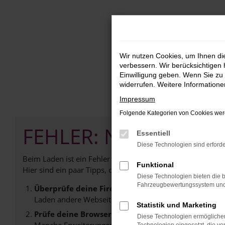
Zum
Hauptinhalt
springen
Wir nutzen Cookies, um Ihnen d
verbessern. Wir berücksichtigen 
Einwilligung geben. Wenn Sie zu 
widerrufen. Weitere Information
Impressum
Folgende Kategorien von Cookies werd
FEHLER: NETWORK E
Essentiell
Diese Technologien sind erforde
Beim Laden ist ein Fehler aufgetreten.
Funktional
Hier sind ein paar Tipps, die dir helfen können:
Diese Technologien bieten die b
Fahrzeugbewertungssystem und w
Überprüfe deine Firewall und deine Internetverb
Laden andere Webseiten, zum Beispiel deine Suchmasc
Statistik und Marketing
Prüfe deine Browsererweiterungen.
Diese Technologien ermöglichen