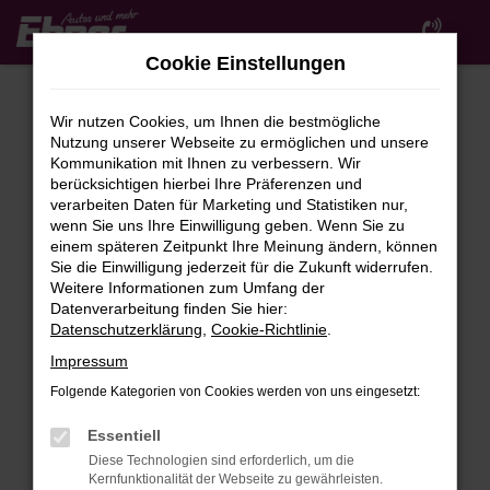
Zum
Hauptinhalt
Cookie Einstellungen
springen
Wir nutzen Cookies, um Ihnen die bestmögliche
Nutzung unserer Webseite zu ermöglichen und unsere
Kommunikation mit Ihnen zu verbessern. Wir
berücksichtigen hierbei Ihre Präferenzen und
verarbeiten Daten für Marketing und Statistiken nur,
wenn Sie uns Ihre Einwilligung geben. Wenn Sie zu
FEHLER: NETWORK ERROR
einem späteren Zeitpunkt Ihre Meinung ändern, können
Sie die Einwilligung jederzeit für die Zukunft widerrufen.
Beim Laden ist ein Fehler aufgetreten.
Weitere Informationen zum Umfang der
Hier sind ein paar Tipps, die dir helfen können:
Datenverarbeitung finden Sie hier:
Datenschutzerklärung
,
Cookie-Richtlinie
.
Überprüfe deine Firewall und deine
Impressum
Internetverbindung.
Laden andere Webseiten, zum Beispiel deine
Folgende Kategorien von Cookies werden von uns eingesetzt:
Suchmaschine?
Essentiell
Prüfe deine Browsererweiterungen.
Diese Technologien sind erforderlich, um die
Manche Erweiterungen, wie Werbeblocker,
Kernfunktionalität der Webseite zu gewährleisten.