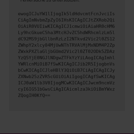
ewogICJuYW1lIjogIk5ldHdvcmtFcnJvciIs
CiAgImNvbmZpZyI6IHsKICAgICJtZXRob2Qi
OiAiR0VUIiwKICAgICJ1cmwiOiAiaHR0cHM6
Ly9hcGkueC5ha3MtcHJvZC5hdWRhcmlzLm5l
dC92MS9jbGllbnRzLzI2NTkvd2Vic2l0ZS12
ZWhpY2xlcy84MjUwNThTRVAlMjMxNDM4P2Zp
ZWxkPXZlaGljbGUmd2Vic2l0ZT02ODk5ZDAz
YzQ5YjE0NGJlNDgwZTFkYzYiLAogICAgImhl
YWRlcnMiOiB7fSwKICAgICJib2R5IjogbnVs
bCwKICAgICJleHBlY3QiOiB7CiAgICAgICJy
ZXNwb25zZVR5cGUiOiAiIgogICAgfSwKICAg
ICJ0aW1lb3V0IjogMCwKICAgICJwcm9ncmVz
cyI6IG51bGwsCiAgICAicmlza3kiOiBmYWxz
ZQogIH0KfQ==