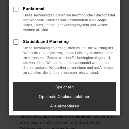
können das Laden bestimmter Seiten
verhindern. Funktioniert die Seite in einem
Funktional
anderen Browser oder in einem privaten
Diese Technologien bieten die bestmögliche Funktionalität
Fenster?
der Webseite. Services von Drittanbietern wie Google
Maps, Chats, Fahrzeugbewertungssystem und weitere
Starte dein Gerät neu.
werden aktiviert.
Das kann manchmal helfen, vorübergehende
Probleme zu beheben.
Statistik und Marketing
Diese Technologien ermöglichen es uns, die Nutzung der
Stelle sicher, dass dein Browser und dein
Webseite zu analysieren, um die Leistung zu messen und
Betriebssystem auf dem neuesten Stand
zu verbessern. Zudem werden Technologien eingesetzt,
sind.
die von dritten Werbetreibenden verwendet werden, um
Sie auf anderen Webseiten zu verfolgen und um Anzeigen
Veraltete Software birgt nicht nur ein
zu schalten, die für Ihre Interessen relevant sind.
Sicherheitsrisiko, sondern kann auch dazu
führen, dass bestimmte Funktionen nicht mehr
Speichern
unterstützt werden.
Wende dich an den Webseitenbetreiber.
Optionale Cookies ablehnen
Wenn du alle oben genannten Schritte versucht
Alle akzeptieren
hast, kontaktiere uns bitte. Wir werden
versuchen, das Problem zu beheben. Du kannst
uns diesen Text schicken, um uns bei der
Fehlersuche zu unterstützen: