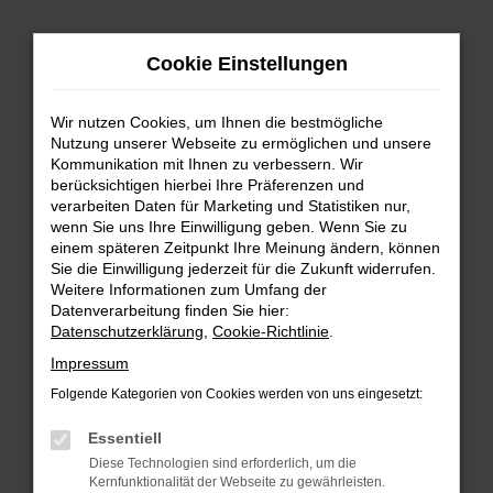
Zum
Hauptinhalt
Cookie Einstellungen
springen
Wir nutzen Cookies, um Ihnen die bestmögliche
Nutzung unserer Webseite zu ermöglichen und unsere
Kommunikation mit Ihnen zu verbessern. Wir
berücksichtigen hierbei Ihre Präferenzen und
verarbeiten Daten für Marketing und Statistiken nur,
wenn Sie uns Ihre Einwilligung geben. Wenn Sie zu
FEHLER: NETWORK ERROR
einem späteren Zeitpunkt Ihre Meinung ändern, können
Sie die Einwilligung jederzeit für die Zukunft widerrufen.
Beim Laden ist ein Fehler aufgetreten.
Weitere Informationen zum Umfang der
Hier sind ein paar Tipps, die dir helfen können:
Datenverarbeitung finden Sie hier:
Datenschutzerklärung
,
Cookie-Richtlinie
.
Überprüfe deine Firewall und deine
Impressum
Internetverbindung.
Laden andere Webseiten, zum Beispiel deine
Folgende Kategorien von Cookies werden von uns eingesetzt:
Suchmaschine?
Essentiell
Prüfe deine Browsererweiterungen.
Diese Technologien sind erforderlich, um die
Manche Erweiterungen, wie Werbeblocker,
Kernfunktionalität der Webseite zu gewährleisten.