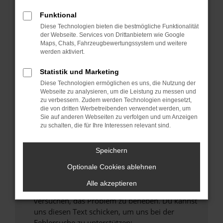
können das Laden bestimmter Seiten
verhindern. Funktioniert die Seite in einem
Funktional
anderen Browser oder in einem privaten
Diese Technologien bieten die bestmögliche Funktionalität
Fenster?
der Webseite. Services von Drittanbietern wie Google
Maps, Chats, Fahrzeugbewertungssystem und weitere
Starte dein Gerät neu.
werden aktiviert.
Das kann manchmal helfen, vorübergehende
Probleme zu beheben.
Statistik und Marketing
Diese Technologien ermöglichen es uns, die Nutzung der
Stelle sicher, dass dein Browser und dein
Webseite zu analysieren, um die Leistung zu messen und
Betriebssystem auf dem neuesten Stand
zu verbessern. Zudem werden Technologien eingesetzt,
sind.
die von dritten Werbetreibenden verwendet werden, um
Sie auf anderen Webseiten zu verfolgen und um Anzeigen
Veraltete Software birgt nicht nur ein
zu schalten, die für Ihre Interessen relevant sind.
Sicherheitsrisiko, sondern kann auch dazu
führen, dass bestimmte Funktionen nicht mehr
Speichern
unterstützt werden.
Wende dich an den Webseitenbetreiber.
Optionale Cookies ablehnen
Wenn du alle oben genannten Schritte versucht
Alle akzeptieren
hast, kontaktiere uns bitte. Wir werden
versuchen, das Problem zu beheben. Du kannst
uns diesen Text schicken, um uns bei der
Fehlersuche zu unterstützen: