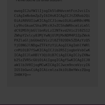
ewogICJuYW1lIjogIk5ldHdvcmtFcnJvciIs
CiAgImNvbmZpZyI6IHsKICAgICJtZXRob2Qi
OiAiR0VUIiwKICAgICJ1cmwiOiAiaHR0cHM6
Ly9hcGkueC5ha3MtcHJvZC5hdWRhcmlzLm5l
dC92MS9jbGllbnRzLzI2NTkvd2Vic2l0ZS12
ZWhpY2xlcy83MjYwNjUlMjMxNDM4P2ZpZWxk
PXZlaGljbGUmd2Vic2l0ZT02ODk5ZDAzYzQ5
YjE0NGJlNDgwZTFkYzYiLAogICAgImhlYWRl
cnMiOiB7fSwKICAgICJib2R5IjogbnVsbCwK
ICAgICJleHBlY3QiOiB7CiAgICAgICJyZXNw
b25zZVR5cGUiOiAiIgogICAgfSwKICAgICJ0
aW1lb3V0IjogMCwKICAgICJwcm9ncmVzcyI6
IG51bGwsCiAgICAicmlza3kiOiBmYWxzZQog
IH0KfQ==