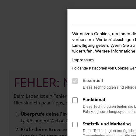
Zum
Hauptinhalt
springen
Wir nutzen Cookies, um Ihnen d
verbessern. Wir berücksichtigen 
Einwilligung geben. Wenn Sie zu 
widerrufen. Weitere Information
Impressum
Folgende Kategorien von Cookies werd
FEHLER: NETWORK E
Essentiell
Diese Technologien sind erforde
Beim Laden ist ein Fehler aufgetreten.
Funktional
Hier sind ein paar Tipps, die dir helfen können:
Diese Technologien bieten die b
Fahrzeugbewertungssystem und w
Überprüfe deine Firewall und deine Internetverb
Laden andere Webseiten, zum Beispiel deine Suchmasc
Statistik und Marketing
Prüfe deine Browsererweiterungen.
Diese Technologien ermöglichen