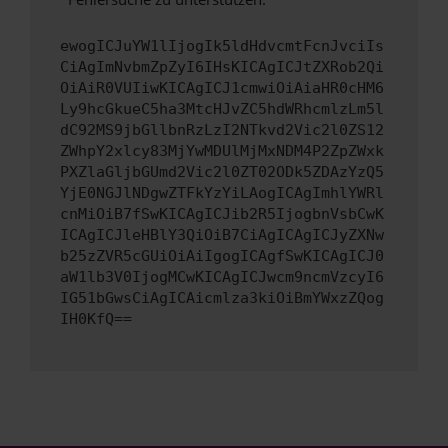
ewogICJuYW1lIjogIk5ldHdvcmtFcnJvciIs
CiAgImNvbmZpZyI6IHsKICAgICJtZXRob2Qi
OiAiR0VUIiwKICAgICJ1cmwiOiAiaHR0cHM6
Ly9hcGkueC5ha3MtcHJvZC5hdWRhcmlzLm5l
dC92MS9jbGllbnRzLzI2NTkvd2Vic2l0ZS12
ZWhpY2xlcy83MjYwMDUlMjMxNDM4P2ZpZWxk
PXZlaGljbGUmd2Vic2l0ZT02ODk5ZDAzYzQ5
YjE0NGJlNDgwZTFkYzYiLAogICAgImhlYWRl
cnMiOiB7fSwKICAgICJib2R5IjogbnVsbCwK
ICAgICJleHBlY3QiOiB7CiAgICAgICJyZXNw
b25zZVR5cGUiOiAiIgogICAgfSwKICAgICJ0
aW1lb3V0IjogMCwKICAgICJwcm9ncmVzcyI6
IG51bGwsCiAgICAicmlza3kiOiBmYWxzZQog
IH0KfQ==