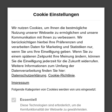
Zum
Hauptinhalt
Cookie Einstellungen
springen
Wir nutzen Cookies, um Ihnen die bestmögliche
Nutzung unserer Webseite zu ermöglichen und unsere
Kommunikation mit Ihnen zu verbessern. Wir
berücksichtigen hierbei Ihre Präferenzen und
verarbeiten Daten für Marketing und Statistiken nur,
wenn Sie uns Ihre Einwilligung geben. Wenn Sie zu
FEHLER: NETWORK ERROR
einem späteren Zeitpunkt Ihre Meinung ändern, können
Sie die Einwilligung jederzeit für die Zukunft widerrufen.
Beim Laden ist ein Fehler aufgetreten.
Weitere Informationen zum Umfang der
Hier sind ein paar Tipps, die dir helfen können:
Datenverarbeitung finden Sie hier:
Datenschutzerklärung
,
Cookie-Richtlinie
.
Überprüfe deine Firewall und deine
Impressum
Internetverbindung.
Laden andere Webseiten, zum Beispiel deine
Folgende Kategorien von Cookies werden von uns eingesetzt:
Suchmaschine?
Essentiell
Prüfe deine Browsererweiterungen.
Diese Technologien sind erforderlich, um die
Manche Erweiterungen, wie Werbeblocker,
Kernfunktionalität der Webseite zu gewährleisten.