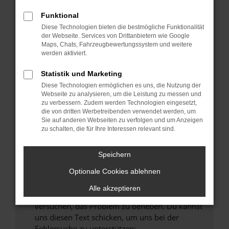
können das Laden bestimmter Seiten
verhindern. Funktioniert die Seite in einem
Funktional
anderen Browser oder in einem privaten
Diese Technologien bieten die bestmögliche Funktionalität
Fenster?
der Webseite. Services von Drittanbietern wie Google
Maps, Chats, Fahrzeugbewertungssystem und weitere
Starte dein Gerät neu.
werden aktiviert.
Das kann manchmal helfen, vorübergehende
Probleme zu beheben.
Statistik und Marketing
Diese Technologien ermöglichen es uns, die Nutzung der
Stelle sicher, dass dein Browser und dein
Webseite zu analysieren, um die Leistung zu messen und
Betriebssystem auf dem neuesten Stand
zu verbessern. Zudem werden Technologien eingesetzt,
sind.
die von dritten Werbetreibenden verwendet werden, um
Sie auf anderen Webseiten zu verfolgen und um Anzeigen
Veraltete Software birgt nicht nur ein
zu schalten, die für Ihre Interessen relevant sind.
Sicherheitsrisiko, sondern kann auch dazu
führen, dass bestimmte Funktionen nicht mehr
Speichern
unterstützt werden.
Wende dich an den Webseitenbetreiber.
Optionale Cookies ablehnen
Wenn du alle oben genannten Schritte versucht
Alle akzeptieren
hast, kontaktiere uns bitte. Wir werden
versuchen, das Problem zu beheben. Du kannst
uns diesen Text schicken, um uns bei der
Fehlersuche zu unterstützen: