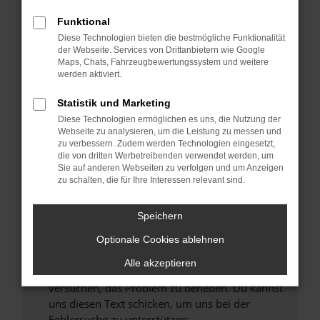
können das Laden bestimmter Seiten
verhindern. Funktioniert die Seite in einem
Funktional
anderen Browser oder in einem privaten
Diese Technologien bieten die bestmögliche Funktionalität
Fenster?
der Webseite. Services von Drittanbietern wie Google
Maps, Chats, Fahrzeugbewertungssystem und weitere
Starte dein Gerät neu.
werden aktiviert.
Das kann manchmal helfen, vorübergehende
Probleme zu beheben.
Statistik und Marketing
Diese Technologien ermöglichen es uns, die Nutzung der
Stelle sicher, dass dein Browser und dein
Webseite zu analysieren, um die Leistung zu messen und
Betriebssystem auf dem neuesten Stand
zu verbessern. Zudem werden Technologien eingesetzt,
sind.
die von dritten Werbetreibenden verwendet werden, um
Sie auf anderen Webseiten zu verfolgen und um Anzeigen
Veraltete Software birgt nicht nur ein
zu schalten, die für Ihre Interessen relevant sind.
Sicherheitsrisiko, sondern kann auch dazu
führen, dass bestimmte Funktionen nicht mehr
Speichern
unterstützt werden.
Wende dich an den Webseitenbetreiber.
Optionale Cookies ablehnen
Wenn du alle oben genannten Schritte versucht
Alle akzeptieren
hast, kontaktiere uns bitte. Wir werden
versuchen, das Problem zu beheben. Du kannst
uns diesen Text schicken, um uns bei der
Fehlersuche zu unterstützen: