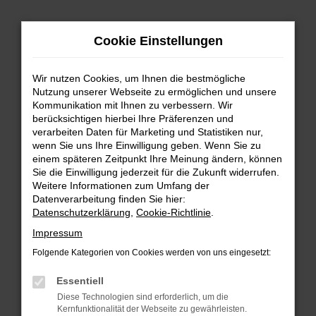
Zum
Hauptinhalt
Cookie Einstellungen
springen
Wir nutzen Cookies, um Ihnen die bestmögliche
Nutzung unserer Webseite zu ermöglichen und unsere
Kommunikation mit Ihnen zu verbessern. Wir
berücksichtigen hierbei Ihre Präferenzen und
verarbeiten Daten für Marketing und Statistiken nur,
wenn Sie uns Ihre Einwilligung geben. Wenn Sie zu
FEHLER: NETWORK ERROR
einem späteren Zeitpunkt Ihre Meinung ändern, können
Sie die Einwilligung jederzeit für die Zukunft widerrufen.
Beim Laden ist ein Fehler aufgetreten.
Weitere Informationen zum Umfang der
Hier sind ein paar Tipps, die dir helfen können:
Datenverarbeitung finden Sie hier:
Datenschutzerklärung
,
Cookie-Richtlinie
.
Überprüfe deine Firewall und deine
Impressum
Internetverbindung.
Laden andere Webseiten, zum Beispiel deine
Folgende Kategorien von Cookies werden von uns eingesetzt:
Suchmaschine?
Essentiell
Prüfe deine Browsererweiterungen.
Diese Technologien sind erforderlich, um die
Manche Erweiterungen, wie Werbeblocker,
Kernfunktionalität der Webseite zu gewährleisten.