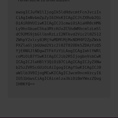
ewogICJuYW1lIjogIk5ldHdvcmtFcnJvciIs
CiAgImNvbmZpZyI6IHsKICAgICJtZXRob2Qi
OiAiR0VUIiwKICAgICJ1cmwiOiAiaHR0cHM6
Ly9hcGkueC5ha3MtcHJvZC5hdWRhcmlzLm5l
dC92MS9jbGllbnRzLzI2NTkvd2Vic2l0ZS12
ZWhpY2xlcy83MjYwMDMlMjMxNDM4P2ZpZWxk
PXZlaGljbGUmd2Vic2l0ZT02ODk5ZDAzYzQ5
YjE0NGJlNDgwZTFkYzYiLAogICAgImhlYWRl
cnMiOiB7fSwKICAgICJib2R5IjogbnVsbCwK
ICAgICJleHBlY3QiOiB7CiAgICAgICJyZXNw
b25zZVR5cGUiOiAiIgogICAgfSwKICAgICJ0
aW1lb3V0IjogMCwKICAgICJwcm9ncmVzcyI6
IG51bGwsCiAgICAicmlza3kiOiBmYWxzZQog
IH0KfQ==