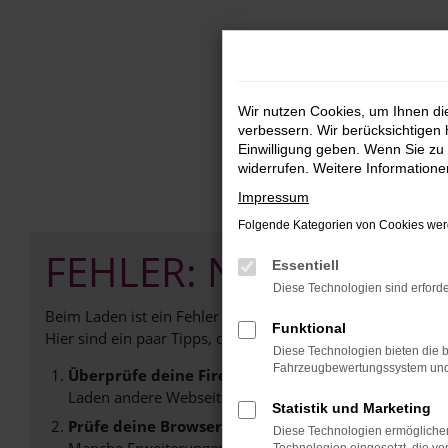
Zum
Hauptinhalt
springen
Wir nutzen Cookies, um Ihnen d
verbessern. Wir berücksichtigen 
Einwilligung geben. Wenn Sie zu 
widerrufen. Weitere Information
Impressum
Folgende Kategorien von Cookies werd
FEHLER: NETWORK E
Essentiell
Diese Technologien sind erforde
Beim Laden ist ein Fehler aufgetreten.
Funktional
Hier sind ein paar Tipps, die dir helfen können:
Diese Technologien bieten die b
Fahrzeugbewertungssystem und w
Überprüfe deine Firewall und deine Internetverb
Laden andere Webseiten, zum Beispiel deine Suchmasc
Statistik und Marketing
Prüfe deine Browsererweiterungen.
Diese Technologien ermöglichen