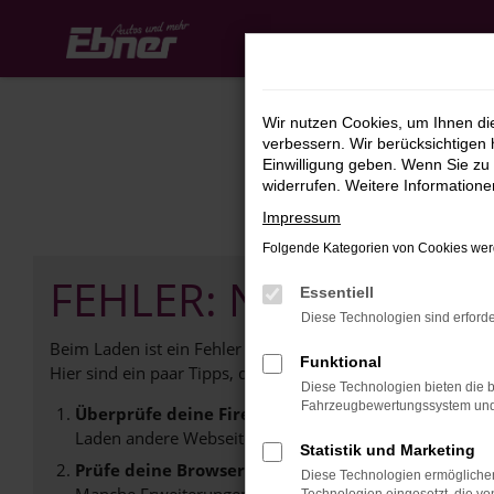
Zum
Hauptinhalt
springen
Wir nutzen Cookies, um Ihnen d
verbessern. Wir berücksichtigen 
Einwilligung geben. Wenn Sie zu 
widerrufen. Weitere Information
Impressum
Folgende Kategorien von Cookies werd
FEHLER: NETWORK E
Essentiell
Diese Technologien sind erforde
Beim Laden ist ein Fehler aufgetreten.
Funktional
Hier sind ein paar Tipps, die dir helfen können:
Diese Technologien bieten die b
Fahrzeugbewertungssystem und w
Überprüfe deine Firewall und deine Internetverb
Laden andere Webseiten, zum Beispiel deine Suchmasc
Statistik und Marketing
Prüfe deine Browsererweiterungen.
Diese Technologien ermöglichen