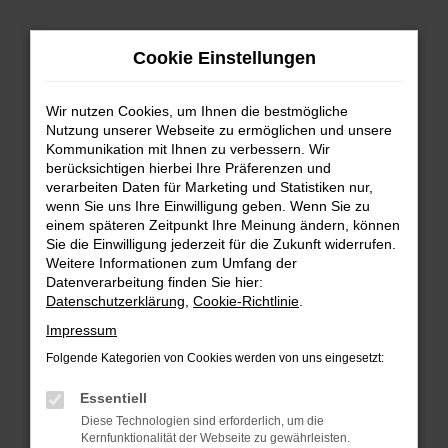
Zum
Hauptinhalt
Cookie Einstellungen
springen
Wir nutzen Cookies, um Ihnen die bestmögliche
Nutzung unserer Webseite zu ermöglichen und unsere
Kommunikation mit Ihnen zu verbessern. Wir
berücksichtigen hierbei Ihre Präferenzen und
verarbeiten Daten für Marketing und Statistiken nur,
wenn Sie uns Ihre Einwilligung geben. Wenn Sie zu
FEHLER: NETWORK ERROR
einem späteren Zeitpunkt Ihre Meinung ändern, können
Sie die Einwilligung jederzeit für die Zukunft widerrufen.
Beim Laden ist ein Fehler aufgetreten.
Weitere Informationen zum Umfang der
Hier sind ein paar Tipps, die dir helfen können:
Datenverarbeitung finden Sie hier:
Datenschutzerklärung
,
Cookie-Richtlinie
.
Überprüfe deine Firewall und deine
Impressum
Internetverbindung.
Laden andere Webseiten, zum Beispiel deine
Folgende Kategorien von Cookies werden von uns eingesetzt:
Suchmaschine?
Essentiell
Prüfe deine Browsererweiterungen.
Diese Technologien sind erforderlich, um die
Manche Erweiterungen, wie Werbeblocker,
Kernfunktionalität der Webseite zu gewährleisten.