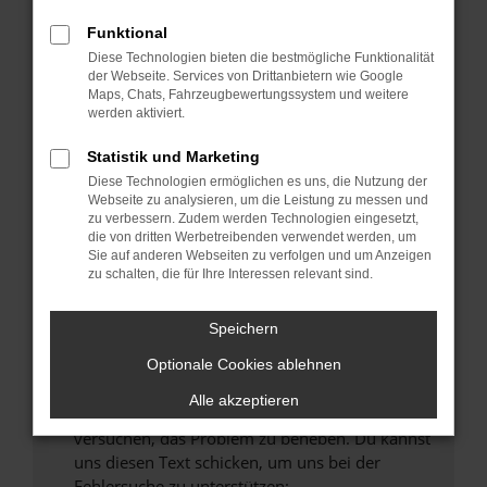
können das Laden bestimmter Seiten
verhindern. Funktioniert die Seite in einem
Funktional
anderen Browser oder in einem privaten
Diese Technologien bieten die bestmögliche Funktionalität
Fenster?
der Webseite. Services von Drittanbietern wie Google
Maps, Chats, Fahrzeugbewertungssystem und weitere
Starte dein Gerät neu.
werden aktiviert.
Das kann manchmal helfen, vorübergehende
Probleme zu beheben.
Statistik und Marketing
Diese Technologien ermöglichen es uns, die Nutzung der
Stelle sicher, dass dein Browser und dein
Webseite zu analysieren, um die Leistung zu messen und
Betriebssystem auf dem neuesten Stand
zu verbessern. Zudem werden Technologien eingesetzt,
sind.
die von dritten Werbetreibenden verwendet werden, um
Sie auf anderen Webseiten zu verfolgen und um Anzeigen
Veraltete Software birgt nicht nur ein
zu schalten, die für Ihre Interessen relevant sind.
Sicherheitsrisiko, sondern kann auch dazu
führen, dass bestimmte Funktionen nicht mehr
Speichern
unterstützt werden.
Wende dich an den Webseitenbetreiber.
Optionale Cookies ablehnen
Wenn du alle oben genannten Schritte versucht
Alle akzeptieren
hast, kontaktiere uns bitte. Wir werden
versuchen, das Problem zu beheben. Du kannst
uns diesen Text schicken, um uns bei der
Fehlersuche zu unterstützen: