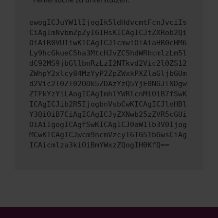
ewogICJuYW1lIjogIk5ldHdvcmtFcnJvciIs
CiAgImNvbmZpZyI6IHsKICAgICJtZXRob2Qi
OiAiR0VUIiwKICAgICJ1cmwiOiAiaHR0cHM6
Ly9hcGkueC5ha3MtcHJvZC5hdWRhcmlzLm5l
dC92MS9jbGllbnRzLzI2NTkvd2Vic2l0ZS12
ZWhpY2xlcy84MzYyP2ZpZWxkPXZlaGljbGUm
d2Vic2l0ZT02ODk5ZDAzYzQ5YjE0NGJlNDgw
ZTFkYzYiLAogICAgImhlYWRlcnMiOiB7fSwK
ICAgICJib2R5IjogbnVsbCwKICAgICJleHBl
Y3QiOiB7CiAgICAgICJyZXNwb25zZVR5cGUi
OiAiIgogICAgfSwKICAgICJ0aW1lb3V0Ijog
MCwKICAgICJwcm9ncmVzcyI6IG51bGwsCiAg
ICAicmlza3kiOiBmYWxzZQogIH0KfQ==