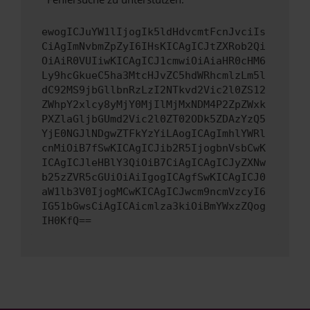
ewogICJuYW1lIjogIk5ldHdvcmtFcnJvciIs
CiAgImNvbmZpZyI6IHsKICAgICJtZXRob2Qi
OiAiR0VUIiwKICAgICJ1cmwiOiAiaHR0cHM6
Ly9hcGkueC5ha3MtcHJvZC5hdWRhcmlzLm5l
dC92MS9jbGllbnRzLzI2NTkvd2Vic2l0ZS12
ZWhpY2xlcy8yMjY0MjIlMjMxNDM4P2ZpZWxk
PXZlaGljbGUmd2Vic2l0ZT02ODk5ZDAzYzQ5
YjE0NGJlNDgwZTFkYzYiLAogICAgImhlYWRl
cnMiOiB7fSwKICAgICJib2R5IjogbnVsbCwK
ICAgICJleHBlY3QiOiB7CiAgICAgICJyZXNw
b25zZVR5cGUiOiAiIgogICAgfSwKICAgICJ0
aW1lb3V0IjogMCwKICAgICJwcm9ncmVzcyI6
IG51bGwsCiAgICAicmlza3kiOiBmYWxzZQog
IH0KfQ==