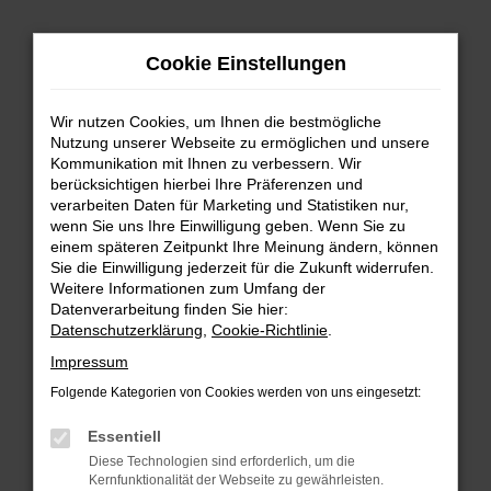
Zum
Hauptinhalt
Cookie Einstellungen
springen
Wir nutzen Cookies, um Ihnen die bestmögliche
Nutzung unserer Webseite zu ermöglichen und unsere
Kommunikation mit Ihnen zu verbessern. Wir
berücksichtigen hierbei Ihre Präferenzen und
verarbeiten Daten für Marketing und Statistiken nur,
wenn Sie uns Ihre Einwilligung geben. Wenn Sie zu
FEHLER: NETWORK ERROR
einem späteren Zeitpunkt Ihre Meinung ändern, können
Sie die Einwilligung jederzeit für die Zukunft widerrufen.
Beim Laden ist ein Fehler aufgetreten.
Weitere Informationen zum Umfang der
Hier sind ein paar Tipps, die dir helfen können:
Datenverarbeitung finden Sie hier:
Datenschutzerklärung
,
Cookie-Richtlinie
.
Überprüfe deine Firewall und deine
Impressum
Internetverbindung.
Laden andere Webseiten, zum Beispiel deine
Folgende Kategorien von Cookies werden von uns eingesetzt:
Suchmaschine?
Essentiell
Prüfe deine Browsererweiterungen.
Diese Technologien sind erforderlich, um die
Manche Erweiterungen, wie Werbeblocker,
Kernfunktionalität der Webseite zu gewährleisten.