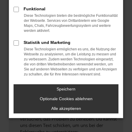
können das Laden bestimmter Seiten
verhindern. Funktioniert die Seite in einem
Funktional
anderen Browser oder in einem privaten
Diese Technologien bieten die bestmögliche Funktionalität
Fenster?
der Webseite. Services von Drittanbietern wie Google
Maps, Chats, Fahrzeugbewertungssystem und weitere
Starte dein Gerät neu.
werden aktiviert.
Das kann manchmal helfen, vorübergehende
Probleme zu beheben.
Statistik und Marketing
Diese Technologien ermöglichen es uns, die Nutzung der
Stelle sicher, dass dein Browser und dein
Webseite zu analysieren, um die Leistung zu messen und
Betriebssystem auf dem neuesten Stand
zu verbessern. Zudem werden Technologien eingesetzt,
sind.
die von dritten Werbetreibenden verwendet werden, um
Sie auf anderen Webseiten zu verfolgen und um Anzeigen
Veraltete Software birgt nicht nur ein
zu schalten, die für Ihre Interessen relevant sind.
Sicherheitsrisiko, sondern kann auch dazu
führen, dass bestimmte Funktionen nicht mehr
Speichern
unterstützt werden.
Wende dich an den Webseitenbetreiber.
Optionale Cookies ablehnen
Wenn du alle oben genannten Schritte versucht
Alle akzeptieren
hast, kontaktiere uns bitte. Wir werden
versuchen, das Problem zu beheben. Du kannst
uns diesen Text schicken, um uns bei der
Fehlersuche zu unterstützen: