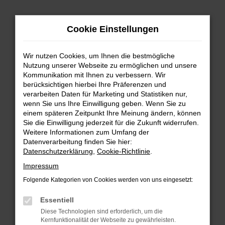
Zum
Hauptinhalt
Cookie Einstellungen
springen
Wir nutzen Cookies, um Ihnen die bestmögliche
Nutzung unserer Webseite zu ermöglichen und unsere
Kommunikation mit Ihnen zu verbessern. Wir
berücksichtigen hierbei Ihre Präferenzen und
verarbeiten Daten für Marketing und Statistiken nur,
wenn Sie uns Ihre Einwilligung geben. Wenn Sie zu
FEHLER: NETWORK ERROR
einem späteren Zeitpunkt Ihre Meinung ändern, können
Sie die Einwilligung jederzeit für die Zukunft widerrufen.
Beim Laden ist ein Fehler aufgetreten.
Weitere Informationen zum Umfang der
Hier sind ein paar Tipps, die dir helfen können:
Datenverarbeitung finden Sie hier:
Datenschutzerklärung
,
Cookie-Richtlinie
.
Überprüfe deine Firewall und deine
Impressum
Internetverbindung.
Laden andere Webseiten, zum Beispiel deine
Folgende Kategorien von Cookies werden von uns eingesetzt:
Suchmaschine?
Essentiell
Prüfe deine Browsererweiterungen.
Diese Technologien sind erforderlich, um die
Manche Erweiterungen, wie Werbeblocker,
Kernfunktionalität der Webseite zu gewährleisten.