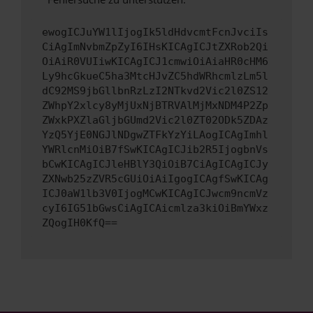
ewogICJuYW1lIjogIk5ldHdvcmtFcnJvciIs
CiAgImNvbmZpZyI6IHsKICAgICJtZXRob2Qi
OiAiR0VUIiwKICAgICJ1cmwiOiAiaHR0cHM6
Ly9hcGkueC5ha3MtcHJvZC5hdWRhcmlzLm5l
dC92MS9jbGllbnRzLzI2NTkvd2Vic2l0ZS12
ZWhpY2xlcy8yMjUxNjBTRVAlMjMxNDM4P2Zp
ZWxkPXZlaGljbGUmd2Vic2l0ZT02ODk5ZDAz
YzQ5YjE0NGJlNDgwZTFkYzYiLAogICAgImhl
YWRlcnMiOiB7fSwKICAgICJib2R5IjogbnVs
bCwKICAgICJleHBlY3QiOiB7CiAgICAgICJy
ZXNwb25zZVR5cGUiOiAiIgogICAgfSwKICAg
ICJ0aW1lb3V0IjogMCwKICAgICJwcm9ncmVz
cyI6IG51bGwsCiAgICAicmlza3kiOiBmYWxz
ZQogIH0KfQ==