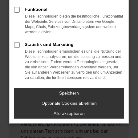
können das Laden bestimmter Seiten
verhindern. Funktioniert die Seite in einem
Funktional
anderen Browser oder in einem privaten
Diese Technologien bieten die bestmögliche Funktionalität
Fenster?
der Webseite. Services von Drittanbietern wie Google
Maps, Chats, Fahrzeugbewertungssystem und weitere
Starte dein Gerät neu.
werden aktiviert.
Das kann manchmal helfen, vorübergehende
Probleme zu beheben.
Statistik und Marketing
Diese Technologien ermöglichen es uns, die Nutzung der
Stelle sicher, dass dein Browser und dein
Webseite zu analysieren, um die Leistung zu messen und
Betriebssystem auf dem neuesten Stand
zu verbessern. Zudem werden Technologien eingesetzt,
sind.
die von dritten Werbetreibenden verwendet werden, um
Sie auf anderen Webseiten zu verfolgen und um Anzeigen
Veraltete Software birgt nicht nur ein
zu schalten, die für Ihre Interessen relevant sind.
Sicherheitsrisiko, sondern kann auch dazu
führen, dass bestimmte Funktionen nicht mehr
Speichern
unterstützt werden.
Wende dich an den Webseitenbetreiber.
Optionale Cookies ablehnen
Wenn du alle oben genannten Schritte versucht
Alle akzeptieren
hast, kontaktiere uns bitte. Wir werden
versuchen, das Problem zu beheben. Du kannst
uns diesen Text schicken, um uns bei der
Fehlersuche zu unterstützen: