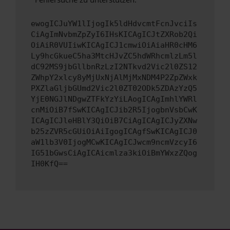
ewogICJuYW1lIjogIk5ldHdvcmtFcnJvciIs
CiAgImNvbmZpZyI6IHsKICAgICJtZXRob2Qi
OiAiR0VUIiwKICAgICJ1cmwiOiAiaHR0cHM6
Ly9hcGkueC5ha3MtcHJvZC5hdWRhcmlzLm5l
dC92MS9jbGllbnRzLzI2NTkvd2Vic2l0ZS12
ZWhpY2xlcy8yMjUxNjAlMjMxNDM4P2ZpZWxk
PXZlaGljbGUmd2Vic2l0ZT02ODk5ZDAzYzQ5
YjE0NGJlNDgwZTFkYzYiLAogICAgImhlYWRl
cnMiOiB7fSwKICAgICJib2R5IjogbnVsbCwK
ICAgICJleHBlY3QiOiB7CiAgICAgICJyZXNw
b25zZVR5cGUiOiAiIgogICAgfSwKICAgICJ0
aW1lb3V0IjogMCwKICAgICJwcm9ncmVzcyI6
IG51bGwsCiAgICAicmlza3kiOiBmYWxzZQog
IH0KfQ==