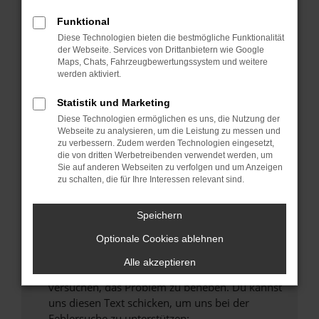
können das Laden bestimmter Seiten
verhindern. Funktioniert die Seite in einem
Funktional
anderen Browser oder in einem privaten
Diese Technologien bieten die bestmögliche Funktionalität
Fenster?
der Webseite. Services von Drittanbietern wie Google
Maps, Chats, Fahrzeugbewertungssystem und weitere
Starte dein Gerät neu.
werden aktiviert.
Das kann manchmal helfen, vorübergehende
Probleme zu beheben.
Statistik und Marketing
Diese Technologien ermöglichen es uns, die Nutzung der
Stelle sicher, dass dein Browser und dein
Webseite zu analysieren, um die Leistung zu messen und
Betriebssystem auf dem neuesten Stand
zu verbessern. Zudem werden Technologien eingesetzt,
sind.
die von dritten Werbetreibenden verwendet werden, um
Sie auf anderen Webseiten zu verfolgen und um Anzeigen
Veraltete Software birgt nicht nur ein
zu schalten, die für Ihre Interessen relevant sind.
Sicherheitsrisiko, sondern kann auch dazu
führen, dass bestimmte Funktionen nicht mehr
Speichern
unterstützt werden.
Wende dich an den Webseitenbetreiber.
Optionale Cookies ablehnen
Wenn du alle oben genannten Schritte versucht
Alle akzeptieren
hast, kontaktiere uns bitte. Wir werden
versuchen, das Problem zu beheben. Du kannst
uns diesen Text schicken, um uns bei der
Fehlersuche zu unterstützen: