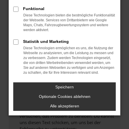
können das Laden bestimmter Seiten
verhindern. Funktioniert die Seite in einem
Funktional
anderen Browser oder in einem privaten
Diese Technologien bieten die bestmögliche Funktionalität
Fenster?
der Webseite. Services von Drittanbietern wie Google
Maps, Chats, Fahrzeugbewertungssystem und weitere
Starte dein Gerät neu.
werden aktiviert.
Das kann manchmal helfen, vorübergehende
Probleme zu beheben.
Statistik und Marketing
Diese Technologien ermöglichen es uns, die Nutzung der
Stelle sicher, dass dein Browser und dein
Webseite zu analysieren, um die Leistung zu messen und
Betriebssystem auf dem neuesten Stand
zu verbessern. Zudem werden Technologien eingesetzt,
sind.
die von dritten Werbetreibenden verwendet werden, um
Sie auf anderen Webseiten zu verfolgen und um Anzeigen
Veraltete Software birgt nicht nur ein
zu schalten, die für Ihre Interessen relevant sind.
Sicherheitsrisiko, sondern kann auch dazu
führen, dass bestimmte Funktionen nicht mehr
Speichern
unterstützt werden.
Wende dich an den Webseitenbetreiber.
Optionale Cookies ablehnen
Wenn du alle oben genannten Schritte versucht
Alle akzeptieren
hast, kontaktiere uns bitte. Wir werden
versuchen, das Problem zu beheben. Du kannst
uns diesen Text schicken, um uns bei der
Fehlersuche zu unterstützen: