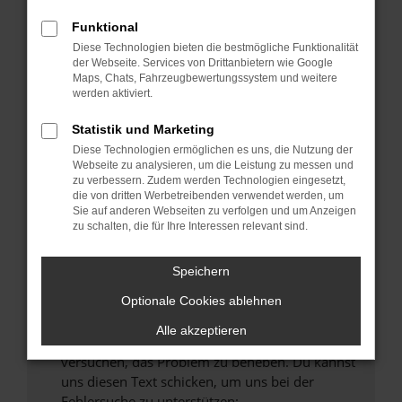
können das Laden bestimmter Seiten
verhindern. Funktioniert die Seite in einem
Funktional
anderen Browser oder in einem privaten
Diese Technologien bieten die bestmögliche Funktionalität
Fenster?
der Webseite. Services von Drittanbietern wie Google
Maps, Chats, Fahrzeugbewertungssystem und weitere
Starte dein Gerät neu.
werden aktiviert.
Das kann manchmal helfen, vorübergehende
Probleme zu beheben.
Statistik und Marketing
Diese Technologien ermöglichen es uns, die Nutzung der
Stelle sicher, dass dein Browser und dein
Webseite zu analysieren, um die Leistung zu messen und
Betriebssystem auf dem neuesten Stand
zu verbessern. Zudem werden Technologien eingesetzt,
sind.
die von dritten Werbetreibenden verwendet werden, um
Sie auf anderen Webseiten zu verfolgen und um Anzeigen
Veraltete Software birgt nicht nur ein
zu schalten, die für Ihre Interessen relevant sind.
Sicherheitsrisiko, sondern kann auch dazu
führen, dass bestimmte Funktionen nicht mehr
Speichern
unterstützt werden.
Wende dich an den Webseitenbetreiber.
Optionale Cookies ablehnen
Wenn du alle oben genannten Schritte versucht
Alle akzeptieren
hast, kontaktiere uns bitte. Wir werden
versuchen, das Problem zu beheben. Du kannst
uns diesen Text schicken, um uns bei der
Fehlersuche zu unterstützen: