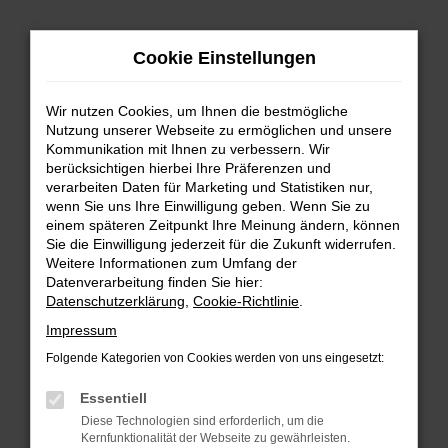
Zum
Hauptinhalt
Cookie Einstellungen
springen
Wir nutzen Cookies, um Ihnen die bestmögliche
Nutzung unserer Webseite zu ermöglichen und unsere
Kommunikation mit Ihnen zu verbessern. Wir
berücksichtigen hierbei Ihre Präferenzen und
verarbeiten Daten für Marketing und Statistiken nur,
wenn Sie uns Ihre Einwilligung geben. Wenn Sie zu
FEHLER: NETWORK ERROR
einem späteren Zeitpunkt Ihre Meinung ändern, können
Sie die Einwilligung jederzeit für die Zukunft widerrufen.
Beim Laden ist ein Fehler aufgetreten.
Weitere Informationen zum Umfang der
Hier sind ein paar Tipps, die dir helfen können:
Datenverarbeitung finden Sie hier:
Datenschutzerklärung
,
Cookie-Richtlinie
.
Überprüfe deine Firewall und deine
Impressum
Internetverbindung.
Laden andere Webseiten, zum Beispiel deine
Folgende Kategorien von Cookies werden von uns eingesetzt:
Suchmaschine?
Essentiell
Prüfe deine Browsererweiterungen.
Diese Technologien sind erforderlich, um die
Manche Erweiterungen, wie Werbeblocker,
Kernfunktionalität der Webseite zu gewährleisten.