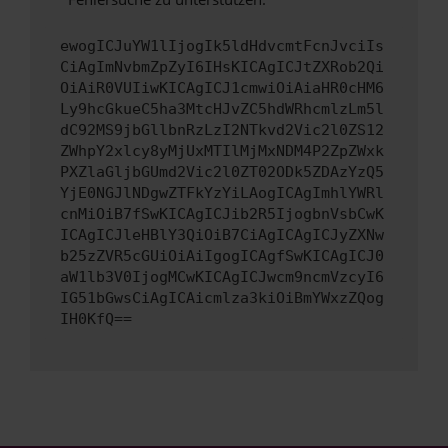
ewogICJuYW1lIjogIk5ldHdvcmtFcnJvciIs
CiAgImNvbmZpZyI6IHsKICAgICJtZXRob2Qi
OiAiR0VUIiwKICAgICJ1cmwiOiAiaHR0cHM6
Ly9hcGkueC5ha3MtcHJvZC5hdWRhcmlzLm5l
dC92MS9jbGllbnRzLzI2NTkvd2Vic2l0ZS12
ZWhpY2xlcy8yMjUxMTIlMjMxNDM4P2ZpZWxk
PXZlaGljbGUmd2Vic2l0ZT02ODk5ZDAzYzQ5
YjE0NGJlNDgwZTFkYzYiLAogICAgImhlYWRl
cnMiOiB7fSwKICAgICJib2R5IjogbnVsbCwK
ICAgICJleHBlY3QiOiB7CiAgICAgICJyZXNw
b25zZVR5cGUiOiAiIgogICAgfSwKICAgICJ0
aW1lb3V0IjogMCwKICAgICJwcm9ncmVzcyI6
IG51bGwsCiAgICAicmlza3kiOiBmYWxzZQog
IH0KfQ==