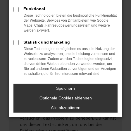
können das Laden bestimmter Seiten
verhindern. Funktioniert die Seite in einem
Funktional
anderen Browser oder in einem privaten
Diese Technologien bieten die bestmögliche Funktionalität
Fenster?
der Webseite. Services von Drittanbietern wie Google
Maps, Chats, Fahrzeugbewertungssystem und weitere
Starte dein Gerät neu.
werden aktiviert.
Das kann manchmal helfen, vorübergehende
Probleme zu beheben.
Statistik und Marketing
Diese Technologien ermöglichen es uns, die Nutzung der
Stelle sicher, dass dein Browser und dein
Webseite zu analysieren, um die Leistung zu messen und
Betriebssystem auf dem neuesten Stand
zu verbessern. Zudem werden Technologien eingesetzt,
sind.
die von dritten Werbetreibenden verwendet werden, um
Sie auf anderen Webseiten zu verfolgen und um Anzeigen
Veraltete Software birgt nicht nur ein
zu schalten, die für Ihre Interessen relevant sind.
Sicherheitsrisiko, sondern kann auch dazu
führen, dass bestimmte Funktionen nicht mehr
Speichern
unterstützt werden.
Wende dich an den Webseitenbetreiber.
Optionale Cookies ablehnen
Wenn du alle oben genannten Schritte versucht
Alle akzeptieren
hast, kontaktiere uns bitte. Wir werden
versuchen, das Problem zu beheben. Du kannst
uns diesen Text schicken, um uns bei der
Fehlersuche zu unterstützen: