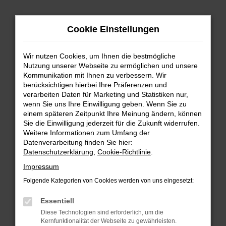
Zum
Hauptinhalt
Cookie Einstellungen
springen
Wir nutzen Cookies, um Ihnen die bestmögliche
Nutzung unserer Webseite zu ermöglichen und unsere
Kommunikation mit Ihnen zu verbessern. Wir
berücksichtigen hierbei Ihre Präferenzen und
verarbeiten Daten für Marketing und Statistiken nur,
wenn Sie uns Ihre Einwilligung geben. Wenn Sie zu
FEHLER: NETWORK ERROR
einem späteren Zeitpunkt Ihre Meinung ändern, können
Sie die Einwilligung jederzeit für die Zukunft widerrufen.
Beim Laden ist ein Fehler aufgetreten.
Weitere Informationen zum Umfang der
Hier sind ein paar Tipps, die dir helfen können:
Datenverarbeitung finden Sie hier:
Datenschutzerklärung
,
Cookie-Richtlinie
.
Überprüfe deine Firewall und deine
Impressum
Internetverbindung.
Laden andere Webseiten, zum Beispiel deine
Folgende Kategorien von Cookies werden von uns eingesetzt:
Suchmaschine?
Essentiell
Prüfe deine Browsererweiterungen.
Diese Technologien sind erforderlich, um die
Manche Erweiterungen, wie Werbeblocker,
Kernfunktionalität der Webseite zu gewährleisten.