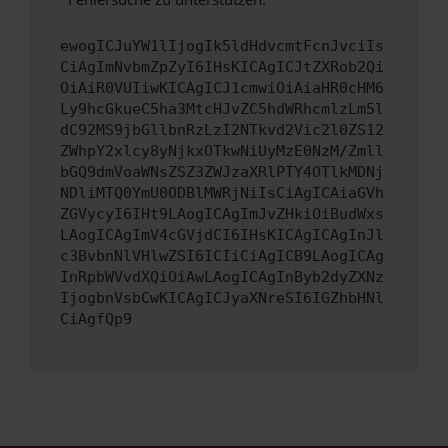
ewogICJuYW1lIjogIk5ldHdvcmtFcnJvciIs
CiAgImNvbmZpZyI6IHsKICAgICJtZXRob2Qi
OiAiR0VUIiwKICAgICJ1cmwiOiAiaHR0cHM6
Ly9hcGkueC5ha3MtcHJvZC5hdWRhcmlzLm5l
dC92MS9jbGllbnRzLzI2NTkvd2Vic2l0ZS12
ZWhpY2xlcy8yNjkxOTkwNiUyMzE0NzM/Zmll
bGQ9dmVoaWNsZSZ3ZWJzaXRlPTY4OTlkMDNj
NDliMTQ0YmU0ODBlMWRjNiIsCiAgICAiaGVh
ZGVycyI6IHt9LAogICAgImJvZHkiOiBudWxs
LAogICAgImV4cGVjdCI6IHsKICAgICAgInJl
c3BvbnNlVHlwZSI6ICIiCiAgICB9LAogICAg
InRpbWVvdXQiOiAwLAogICAgInByb2dyZXNz
IjogbnVsbCwKICAgICJyaXNreSI6IGZhbHNl
CiAgfQp9