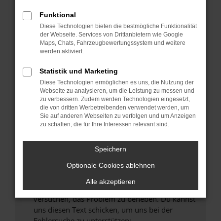
können das Laden bestimmter Seiten
verhindern. Funktioniert die Seite in einem
Funktional
anderen Browser oder in einem privaten
Diese Technologien bieten die bestmögliche Funktionalität
Fenster?
der Webseite. Services von Drittanbietern wie Google
Maps, Chats, Fahrzeugbewertungssystem und weitere
Starte dein Gerät neu.
werden aktiviert.
Das kann manchmal helfen, vorübergehende
Probleme zu beheben.
Statistik und Marketing
Diese Technologien ermöglichen es uns, die Nutzung der
Stelle sicher, dass dein Browser und dein
Webseite zu analysieren, um die Leistung zu messen und
Betriebssystem auf dem neuesten Stand
zu verbessern. Zudem werden Technologien eingesetzt,
sind.
die von dritten Werbetreibenden verwendet werden, um
Sie auf anderen Webseiten zu verfolgen und um Anzeigen
Veraltete Software birgt nicht nur ein
zu schalten, die für Ihre Interessen relevant sind.
Sicherheitsrisiko, sondern kann auch dazu
führen, dass bestimmte Funktionen nicht mehr
Speichern
unterstützt werden.
Wende dich an den Webseitenbetreiber.
Optionale Cookies ablehnen
Wenn du alle oben genannten Schritte versucht
Alle akzeptieren
hast, kontaktiere uns bitte. Wir werden
versuchen, das Problem zu beheben. Du kannst
uns diesen Text schicken, um uns bei der
Fehlersuche zu unterstützen: