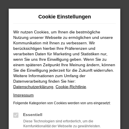
Zum
Hauptinhalt
Cookie Einstellungen
springen
Wir nutzen Cookies, um Ihnen die bestmögliche
Nutzung unserer Webseite zu ermöglichen und unsere
Kommunikation mit Ihnen zu verbessern. Wir
berücksichtigen hierbei Ihre Präferenzen und
verarbeiten Daten für Marketing und Statistiken nur,
wenn Sie uns Ihre Einwilligung geben. Wenn Sie zu
FEHLER: NETWORK ERROR
einem späteren Zeitpunkt Ihre Meinung ändern, können
Sie die Einwilligung jederzeit für die Zukunft widerrufen.
Beim Laden ist ein Fehler aufgetreten.
Weitere Informationen zum Umfang der
Hier sind ein paar Tipps, die dir helfen können:
Datenverarbeitung finden Sie hier:
Datenschutzerklärung
,
Cookie-Richtlinie
.
Überprüfe deine Firewall und deine
Impressum
Internetverbindung.
Laden andere Webseiten, zum Beispiel deine
Folgende Kategorien von Cookies werden von uns eingesetzt:
Suchmaschine?
Essentiell
Prüfe deine Browsererweiterungen.
Diese Technologien sind erforderlich, um die
Manche Erweiterungen, wie Werbeblocker,
Kernfunktionalität der Webseite zu gewährleisten.