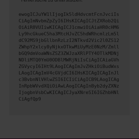
ewogICJuYW1lIjogIk5ldHdvcmtFcnJvciIs
CiAgImNvbmZpZyI6IHsKICAgICJtZXRob2Qi
OiAiR0VUIiwKICAgICJ1cmwiOiAiaHR0cHM6
Ly9hcGkueC5ha3MtcHJvZC5hdWRhcmlzLm5l
dC92MS9jbGllbnRzLzI2NTkvd2Vic2l0ZS12
ZWhpY2xlcy8yNjkxOTkwMiUyMzE0NzM/Zmll
bGQ9dmVoaWNsZSZ3ZWJzaXRlPTY4OTlkMDNj
NDliMTQ0YmU0ODBlMWRjNiIsCiAgICAiaGVh
ZGVycyI6IHt9LAogICAgImJvZHkiOiBudWxs
LAogICAgImV4cGVjdCI6IHsKICAgICAgInJl
c3BvbnNlVHlwZSI6ICIiCiAgICB9LAogICAg
InRpbWVvdXQiOiAwLAogICAgInByb2dyZXNz
IjogbnVsbCwKICAgICJyaXNreSI6IGZhbHNl
CiAgfQp9