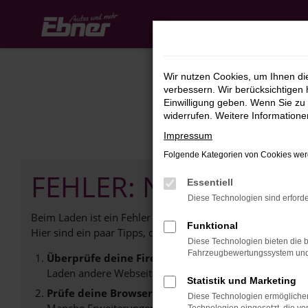
Zum
Hauptinhalt
springen
Wir nutzen Cookies, um Ihnen d
verbessern. Wir berücksichtigen 
Einwilligung geben. Wenn Sie zu 
widerrufen. Weitere Information
Impressum
Folgende Kategorien von Cookies werd
FEHLER: NETWORK E
Essentiell
Diese Technologien sind erforde
Beim Laden ist ein Fehler aufgetreten.
Funktional
Hier sind ein paar Tipps, die dir helfen können:
Diese Technologien bieten die b
Fahrzeugbewertungssystem und w
Überprüfe deine Firewall und deine Internetverb
Laden andere Webseiten, zum Beispiel deine Suchmasc
Statistik und Marketing
Prüfe deine Browsererweiterungen.
Diese Technologien ermöglichen