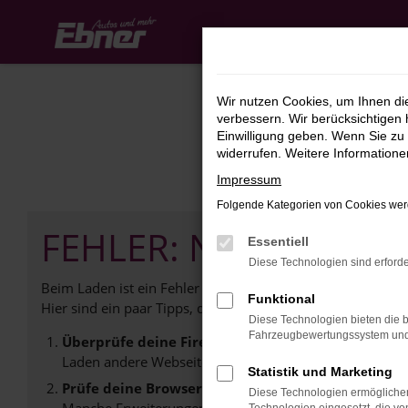
Zum
Hauptinhalt
springen
Wir nutzen Cookies, um Ihnen d
verbessern. Wir berücksichtigen 
Einwilligung geben. Wenn Sie zu 
widerrufen. Weitere Information
Impressum
Folgende Kategorien von Cookies werd
FEHLER: NETWORK E
Essentiell
Diese Technologien sind erforde
Beim Laden ist ein Fehler aufgetreten.
Funktional
Hier sind ein paar Tipps, die dir helfen können:
Diese Technologien bieten die b
Fahrzeugbewertungssystem und w
Überprüfe deine Firewall und deine Internetverb
Laden andere Webseiten, zum Beispiel deine Suchmasc
Statistik und Marketing
Prüfe deine Browsererweiterungen.
Diese Technologien ermöglichen