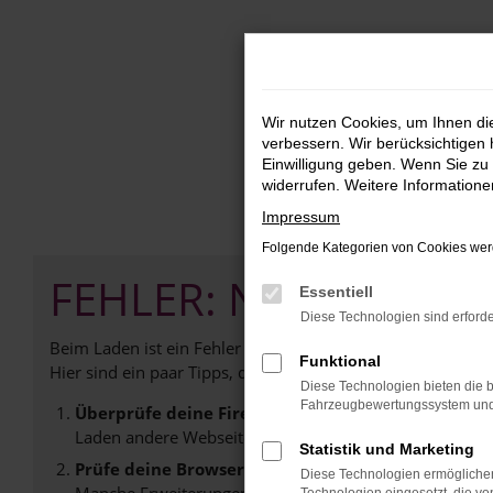
Zum
Hauptinhalt
springen
Wir nutzen Cookies, um Ihnen d
verbessern. Wir berücksichtigen 
Einwilligung geben. Wenn Sie zu 
widerrufen. Weitere Information
Impressum
Folgende Kategorien von Cookies werd
FEHLER: NETWORK E
Essentiell
Diese Technologien sind erforde
Beim Laden ist ein Fehler aufgetreten.
Funktional
Hier sind ein paar Tipps, die dir helfen können:
Diese Technologien bieten die b
Fahrzeugbewertungssystem und w
Überprüfe deine Firewall und deine Internetverb
Laden andere Webseiten, zum Beispiel deine Suchmasc
Statistik und Marketing
Prüfe deine Browsererweiterungen.
Diese Technologien ermöglichen