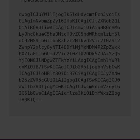
ewogICJuYW1lIjogIk5ldHdvcmtFcnJvciIs
CiAgImNvbmZpZyI6IHsKICAgICJtZXRob2Qi
OiAiR0VUIiwKICAgICJ1cmwiOiAiaHR0cHM6
Ly9hcGkueC5ha3MtcHJvZC5hdWRhcmlzLm5l
dC92MS9jbGllbnRzLzI2NTkvd2Vic2l0ZS12
ZWhpY2xlcy8yNTI4ODYlMjMxNDM4P2ZpZWxk
PXZlaGljbGUmd2Vic2l0ZT02ODk5ZDAzYzQ5
YjE0NGJlNDgwZTFkYzYiLAogICAgImhlYWRl
cnMiOiB7fSwKICAgICJib2R5IjogbnVsbCwK
ICAgICJleHBlY3QiOiB7CiAgICAgICJyZXNw
b25zZVR5cGUiOiAiIgogICAgfSwKICAgICJ0
aW1lb3V0IjogMCwKICAgICJwcm9ncmVzcyI6
IG51bGwsCiAgICAicmlza3kiOiBmYWxzZQog
IH0KfQ==