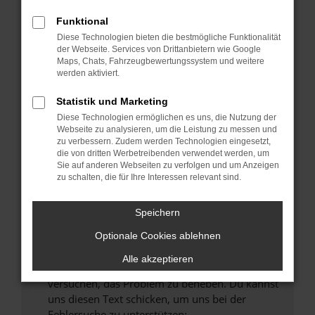
können das Laden bestimmter Seiten
verhindern. Funktioniert die Seite in einem
Funktional
anderen Browser oder in einem privaten
Diese Technologien bieten die bestmögliche Funktionalität
Fenster?
der Webseite. Services von Drittanbietern wie Google
Maps, Chats, Fahrzeugbewertungssystem und weitere
Starte dein Gerät neu.
werden aktiviert.
Das kann manchmal helfen, vorübergehende
Probleme zu beheben.
Statistik und Marketing
Diese Technologien ermöglichen es uns, die Nutzung der
Stelle sicher, dass dein Browser und dein
Webseite zu analysieren, um die Leistung zu messen und
Betriebssystem auf dem neuesten Stand
zu verbessern. Zudem werden Technologien eingesetzt,
sind.
die von dritten Werbetreibenden verwendet werden, um
Sie auf anderen Webseiten zu verfolgen und um Anzeigen
Veraltete Software birgt nicht nur ein
zu schalten, die für Ihre Interessen relevant sind.
Sicherheitsrisiko, sondern kann auch dazu
führen, dass bestimmte Funktionen nicht mehr
Speichern
unterstützt werden.
Wende dich an den Webseitenbetreiber.
Optionale Cookies ablehnen
Wenn du alle oben genannten Schritte versucht
Alle akzeptieren
hast, kontaktiere uns bitte. Wir werden
versuchen, das Problem zu beheben. Du kannst
uns diesen Text schicken, um uns bei der
Fehlersuche zu unterstützen: