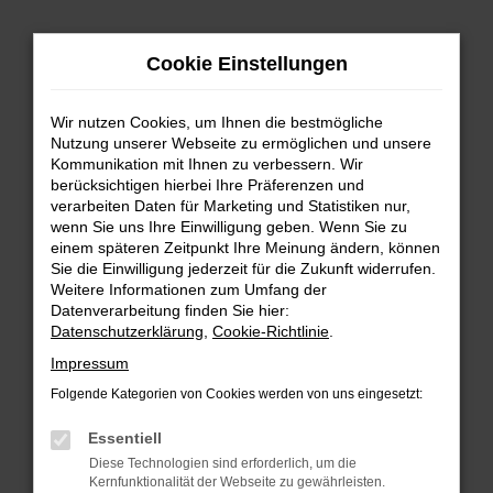
Zum
Hauptinhalt
Cookie Einstellungen
springen
Wir nutzen Cookies, um Ihnen die bestmögliche
Nutzung unserer Webseite zu ermöglichen und unsere
Kommunikation mit Ihnen zu verbessern. Wir
berücksichtigen hierbei Ihre Präferenzen und
verarbeiten Daten für Marketing und Statistiken nur,
wenn Sie uns Ihre Einwilligung geben. Wenn Sie zu
FEHLER: NETWORK ERROR
einem späteren Zeitpunkt Ihre Meinung ändern, können
Sie die Einwilligung jederzeit für die Zukunft widerrufen.
Beim Laden ist ein Fehler aufgetreten.
Weitere Informationen zum Umfang der
Hier sind ein paar Tipps, die dir helfen können:
Datenverarbeitung finden Sie hier:
Datenschutzerklärung
,
Cookie-Richtlinie
.
Überprüfe deine Firewall und deine
Impressum
Internetverbindung.
Laden andere Webseiten, zum Beispiel deine
Folgende Kategorien von Cookies werden von uns eingesetzt:
Suchmaschine?
Essentiell
Prüfe deine Browsererweiterungen.
Diese Technologien sind erforderlich, um die
Manche Erweiterungen, wie Werbeblocker,
Kernfunktionalität der Webseite zu gewährleisten.