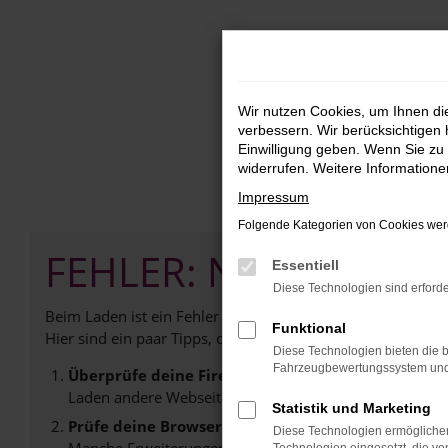
Zum
Hauptinhalt
springen
Wir nutzen Cookies, um Ihnen d
verbessern. Wir berücksichtigen 
Einwilligung geben. Wenn Sie zu 
widerrufen. Weitere Information
Impressum
Folgende Kategorien von Cookies werd
FEHLER: NETWORK E
Essentiell
Diese Technologien sind erforde
Beim Laden ist ein Fehler aufgetreten.
Funktional
Hier sind ein paar Tipps, die dir helfen können:
Diese Technologien bieten die b
Fahrzeugbewertungssystem und w
Überprüfe deine Firewall und deine Internetverb
Laden andere Webseiten, zum Beispiel deine Suchmasc
Statistik und Marketing
Prüfe deine Browsererweiterungen.
Diese Technologien ermöglichen