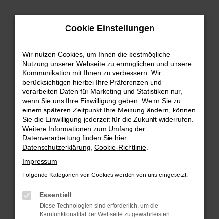
Zum
Hauptinhalt
Cookie Einstellungen
springen
Wir nutzen Cookies, um Ihnen die bestmögliche
Nutzung unserer Webseite zu ermöglichen und unsere
Kommunikation mit Ihnen zu verbessern. Wir
berücksichtigen hierbei Ihre Präferenzen und
verarbeiten Daten für Marketing und Statistiken nur,
wenn Sie uns Ihre Einwilligung geben. Wenn Sie zu
FEHLER: NETWORK ERROR
einem späteren Zeitpunkt Ihre Meinung ändern, können
Sie die Einwilligung jederzeit für die Zukunft widerrufen.
Beim Laden ist ein Fehler aufgetreten.
Weitere Informationen zum Umfang der
Hier sind ein paar Tipps, die dir helfen können:
Datenverarbeitung finden Sie hier:
Datenschutzerklärung
,
Cookie-Richtlinie
.
Überprüfe deine Firewall und deine
Impressum
Internetverbindung.
Laden andere Webseiten, zum Beispiel deine
Folgende Kategorien von Cookies werden von uns eingesetzt:
Suchmaschine?
Essentiell
Prüfe deine Browsererweiterungen.
Diese Technologien sind erforderlich, um die
Manche Erweiterungen, wie Werbeblocker,
Kernfunktionalität der Webseite zu gewährleisten.