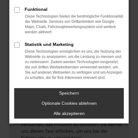
können das Laden bestimmter Seiten
verhindern. Funktioniert die Seite in einem
Funktional
anderen Browser oder in einem privaten
Diese Technologien bieten die bestmögliche Funktionalität
Fenster?
der Webseite. Services von Drittanbietern wie Google
Maps, Chats, Fahrzeugbewertungssystem und weitere
Starte dein Gerät neu.
werden aktiviert.
Das kann manchmal helfen, vorübergehende
Probleme zu beheben.
Statistik und Marketing
Diese Technologien ermöglichen es uns, die Nutzung der
Stelle sicher, dass dein Browser und dein
Webseite zu analysieren, um die Leistung zu messen und
Betriebssystem auf dem neuesten Stand
zu verbessern. Zudem werden Technologien eingesetzt,
sind.
die von dritten Werbetreibenden verwendet werden, um
Sie auf anderen Webseiten zu verfolgen und um Anzeigen
Veraltete Software birgt nicht nur ein
zu schalten, die für Ihre Interessen relevant sind.
Sicherheitsrisiko, sondern kann auch dazu
führen, dass bestimmte Funktionen nicht mehr
Speichern
unterstützt werden.
Wende dich an den Webseitenbetreiber.
Optionale Cookies ablehnen
Wenn du alle oben genannten Schritte versucht
Alle akzeptieren
hast, kontaktiere uns bitte. Wir werden
versuchen, das Problem zu beheben. Du kannst
uns diesen Text schicken, um uns bei der
Fehlersuche zu unterstützen: