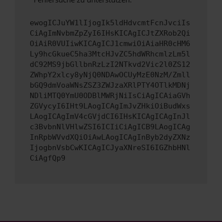
ewogICJuYW1lIjogIk5ldHdvcmtFcnJvciIs
CiAgImNvbmZpZyI6IHsKICAgICJtZXRob2Qi
OiAiR0VUIiwKICAgICJ1cmwiOiAiaHR0cHM6
Ly9hcGkueC5ha3MtcHJvZC5hdWRhcmlzLm5l
dC92MS9jbGllbnRzLzI2NTkvd2Vic2l0ZS12
ZWhpY2xlcy8yNjQ0NDAwOCUyMzE0NzM/Zmll
bGQ9dmVoaWNsZSZ3ZWJzaXRlPTY4OTlkMDNj
NDliMTQ0YmU0ODBlMWRjNiIsCiAgICAiaGVh
ZGVycyI6IHt9LAogICAgImJvZHkiOiBudWxs
LAogICAgImV4cGVjdCI6IHsKICAgICAgInJl
c3BvbnNlVHlwZSI6ICIiCiAgICB9LAogICAg
InRpbWVvdXQiOiAwLAogICAgInByb2dyZXNz
IjogbnVsbCwKICAgICJyaXNreSI6IGZhbHNl
CiAgfQp9