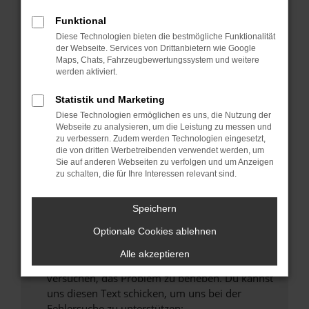
können das Laden bestimmter Seiten
verhindern. Funktioniert die Seite in einem
Funktional
anderen Browser oder in einem privaten
Diese Technologien bieten die bestmögliche Funktionalität
Fenster?
der Webseite. Services von Drittanbietern wie Google
Maps, Chats, Fahrzeugbewertungssystem und weitere
Starte dein Gerät neu.
werden aktiviert.
Das kann manchmal helfen, vorübergehende
Probleme zu beheben.
Statistik und Marketing
Diese Technologien ermöglichen es uns, die Nutzung der
Stelle sicher, dass dein Browser und dein
Webseite zu analysieren, um die Leistung zu messen und
Betriebssystem auf dem neuesten Stand
zu verbessern. Zudem werden Technologien eingesetzt,
sind.
die von dritten Werbetreibenden verwendet werden, um
Sie auf anderen Webseiten zu verfolgen und um Anzeigen
Veraltete Software birgt nicht nur ein
zu schalten, die für Ihre Interessen relevant sind.
Sicherheitsrisiko, sondern kann auch dazu
führen, dass bestimmte Funktionen nicht mehr
Speichern
unterstützt werden.
Wende dich an den Webseitenbetreiber.
Optionale Cookies ablehnen
Wenn du alle oben genannten Schritte versucht
Alle akzeptieren
hast, kontaktiere uns bitte. Wir werden
versuchen, das Problem zu beheben. Du kannst
uns diesen Text schicken, um uns bei der
Fehlersuche zu unterstützen: