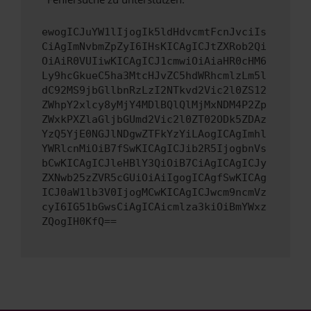
ewogICJuYW1lIjogIk5ldHdvcmtFcnJvciIs
CiAgImNvbmZpZyI6IHsKICAgICJtZXRob2Qi
OiAiR0VUIiwKICAgICJ1cmwiOiAiaHR0cHM6
Ly9hcGkueC5ha3MtcHJvZC5hdWRhcmlzLm5l
dC92MS9jbGllbnRzLzI2NTkvd2Vic2l0ZS12
ZWhpY2xlcy8yMjY4MDlBQlQlMjMxNDM4P2Zp
ZWxkPXZlaGljbGUmd2Vic2l0ZT02ODk5ZDAz
YzQ5YjE0NGJlNDgwZTFkYzYiLAogICAgImhl
YWRlcnMiOiB7fSwKICAgICJib2R5IjogbnVs
bCwKICAgICJleHBlY3QiOiB7CiAgICAgICJy
ZXNwb25zZVR5cGUiOiAiIgogICAgfSwKICAg
ICJ0aW1lb3V0IjogMCwKICAgICJwcm9ncmVz
cyI6IG51bGwsCiAgICAicmlza3kiOiBmYWxz
ZQogIH0KfQ==