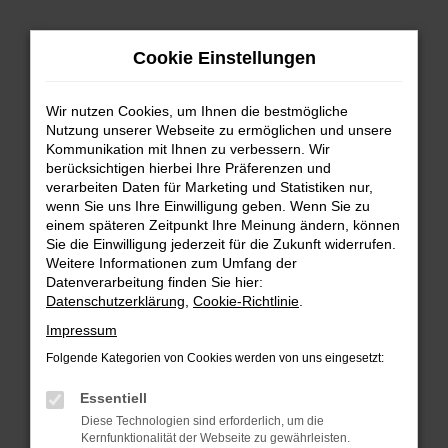
Zum
Hauptinhalt
Cookie Einstellungen
springen
Wir nutzen Cookies, um Ihnen die bestmögliche
Nutzung unserer Webseite zu ermöglichen und unsere
Kommunikation mit Ihnen zu verbessern. Wir
berücksichtigen hierbei Ihre Präferenzen und
verarbeiten Daten für Marketing und Statistiken nur,
wenn Sie uns Ihre Einwilligung geben. Wenn Sie zu
FEHLER: NETWORK ERROR
einem späteren Zeitpunkt Ihre Meinung ändern, können
Sie die Einwilligung jederzeit für die Zukunft widerrufen.
Beim Laden ist ein Fehler aufgetreten.
Weitere Informationen zum Umfang der
Hier sind ein paar Tipps, die dir helfen können:
Datenverarbeitung finden Sie hier:
Datenschutzerklärung
,
Cookie-Richtlinie
.
Überprüfe deine Firewall und deine
Impressum
Internetverbindung.
Laden andere Webseiten, zum Beispiel deine
Folgende Kategorien von Cookies werden von uns eingesetzt:
Suchmaschine?
Essentiell
Prüfe deine Browsererweiterungen.
Diese Technologien sind erforderlich, um die
Manche Erweiterungen, wie Werbeblocker,
Kernfunktionalität der Webseite zu gewährleisten.