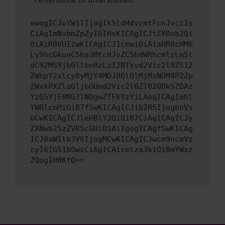
ewogICJuYW1lIjogIk5ldHdvcmtFcnJvciIs
CiAgImNvbmZpZyI6IHsKICAgICJtZXRob2Qi
OiAiR0VUIiwKICAgICJ1cmwiOiAiaHR0cHM6
Ly9hcGkueC5ha3MtcHJvZC5hdWRhcmlzLm5l
dC92MS9jbGllbnRzLzI2NTkvd2Vic2l0ZS12
ZWhpY2xlcy8yMjY4MDJBQlQlMjMxNDM4P2Zp
ZWxkPXZlaGljbGUmd2Vic2l0ZT02ODk5ZDAz
YzQ5YjE0NGJlNDgwZTFkYzYiLAogICAgImhl
YWRlcnMiOiB7fSwKICAgICJib2R5IjogbnVs
bCwKICAgICJleHBlY3QiOiB7CiAgICAgICJy
ZXNwb25zZVR5cGUiOiAiIgogICAgfSwKICAg
ICJ0aW1lb3V0IjogMCwKICAgICJwcm9ncmVz
cyI6IG51bGwsCiAgICAicmlza3kiOiBmYWxz
ZQogIH0KfQ==