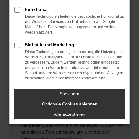
können das Laden bestimmter Seiten
verhindern. Funktioniert die Seite in einem
Funktional
anderen Browser oder in einem privaten
Diese Technologien bieten die bestmögliche Funktionalität
Fenster?
der Webseite. Services von Drittanbietern wie Google
Maps, Chats, Fahrzeugbewertungssystem und weitere
Starte dein Gerät neu.
werden aktiviert.
Das kann manchmal helfen, vorübergehende
Probleme zu beheben.
Statistik und Marketing
Diese Technologien ermöglichen es uns, die Nutzung der
Stelle sicher, dass dein Browser und dein
Webseite zu analysieren, um die Leistung zu messen und
Betriebssystem auf dem neuesten Stand
zu verbessern. Zudem werden Technologien eingesetzt,
sind.
die von dritten Werbetreibenden verwendet werden, um
Sie auf anderen Webseiten zu verfolgen und um Anzeigen
Veraltete Software birgt nicht nur ein
zu schalten, die für Ihre Interessen relevant sind.
Sicherheitsrisiko, sondern kann auch dazu
führen, dass bestimmte Funktionen nicht mehr
Speichern
unterstützt werden.
Wende dich an den Webseitenbetreiber.
Optionale Cookies ablehnen
Wenn du alle oben genannten Schritte versucht
Alle akzeptieren
hast, kontaktiere uns bitte. Wir werden
versuchen, das Problem zu beheben. Du kannst
uns diesen Text schicken, um uns bei der
Fehlersuche zu unterstützen: