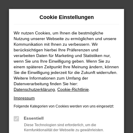
Zum
Hauptinhalt
Cookie Einstellungen
springen
Wir nutzen Cookies, um Ihnen die bestmögliche
Nutzung unserer Webseite zu ermöglichen und unsere
Kommunikation mit Ihnen zu verbessern. Wir
berücksichtigen hierbei Ihre Präferenzen und
verarbeiten Daten für Marketing und Statistiken nur,
wenn Sie uns Ihre Einwilligung geben. Wenn Sie zu
FEHLER: NETWORK ERROR
einem späteren Zeitpunkt Ihre Meinung ändern, können
Sie die Einwilligung jederzeit für die Zukunft widerrufen.
Beim Laden ist ein Fehler aufgetreten.
Weitere Informationen zum Umfang der
Hier sind ein paar Tipps, die dir helfen können:
Datenverarbeitung finden Sie hier:
Datenschutzerklärung
,
Cookie-Richtlinie
.
Überprüfe deine Firewall und deine
Impressum
Internetverbindung.
Laden andere Webseiten, zum Beispiel deine
Folgende Kategorien von Cookies werden von uns eingesetzt:
Suchmaschine?
Essentiell
Prüfe deine Browsererweiterungen.
Diese Technologien sind erforderlich, um die
Manche Erweiterungen, wie Werbeblocker,
Kernfunktionalität der Webseite zu gewährleisten.