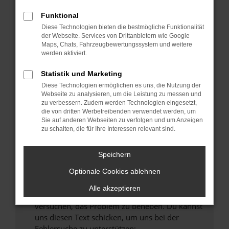
können das Laden bestimmter Seiten
verhindern. Funktioniert die Seite in einem
Funktional
anderen Browser oder in einem privaten
Diese Technologien bieten die bestmögliche Funktionalität
Fenster?
der Webseite. Services von Drittanbietern wie Google
Maps, Chats, Fahrzeugbewertungssystem und weitere
Starte dein Gerät neu.
werden aktiviert.
Das kann manchmal helfen, vorübergehende
Probleme zu beheben.
Statistik und Marketing
Diese Technologien ermöglichen es uns, die Nutzung der
Stelle sicher, dass dein Browser und dein
Webseite zu analysieren, um die Leistung zu messen und
Betriebssystem auf dem neuesten Stand
zu verbessern. Zudem werden Technologien eingesetzt,
sind.
die von dritten Werbetreibenden verwendet werden, um
Sie auf anderen Webseiten zu verfolgen und um Anzeigen
Veraltete Software birgt nicht nur ein
zu schalten, die für Ihre Interessen relevant sind.
Sicherheitsrisiko, sondern kann auch dazu
führen, dass bestimmte Funktionen nicht mehr
Speichern
unterstützt werden.
Wende dich an den Webseitenbetreiber.
Optionale Cookies ablehnen
Wenn du alle oben genannten Schritte versucht
Alle akzeptieren
hast, kontaktiere uns bitte. Wir werden
versuchen, das Problem zu beheben. Du kannst
uns diesen Text schicken, um uns bei der
Fehlersuche zu unterstützen: