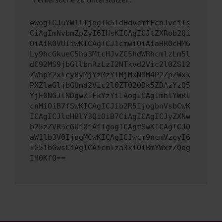
ewogICJuYW1lIjogIk5ldHdvcmtFcnJvciIs
CiAgImNvbmZpZyI6IHsKICAgICJtZXRob2Qi
OiAiR0VUIiwKICAgICJ1cmwiOiAiaHR0cHM6
Ly9hcGkueC5ha3MtcHJvZC5hdWRhcmlzLm5l
dC92MS9jbGllbnRzLzI2NTkvd2Vic2l0ZS12
ZWhpY2xlcy8yMjYzMzYlMjMxNDM4P2ZpZWxk
PXZlaGljbGUmd2Vic2l0ZT02ODk5ZDAzYzQ5
YjE0NGJlNDgwZTFkYzYiLAogICAgImhlYWRl
cnMiOiB7fSwKICAgICJib2R5IjogbnVsbCwK
ICAgICJleHBlY3QiOiB7CiAgICAgICJyZXNw
b25zZVR5cGUiOiAiIgogICAgfSwKICAgICJ0
aW1lb3V0IjogMCwKICAgICJwcm9ncmVzcyI6
IG51bGwsCiAgICAicmlza3kiOiBmYWxzZQog
IH0KfQ==