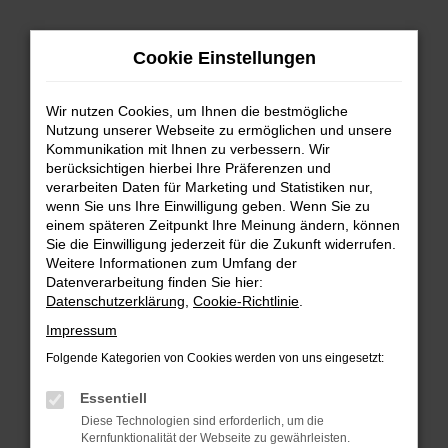
Zum
Hauptinhalt
Cookie Einstellungen
springen
Wir nutzen Cookies, um Ihnen die bestmögliche
Nutzung unserer Webseite zu ermöglichen und unsere
Kommunikation mit Ihnen zu verbessern. Wir
berücksichtigen hierbei Ihre Präferenzen und
verarbeiten Daten für Marketing und Statistiken nur,
wenn Sie uns Ihre Einwilligung geben. Wenn Sie zu
FEHLER: NETWORK ERROR
einem späteren Zeitpunkt Ihre Meinung ändern, können
Sie die Einwilligung jederzeit für die Zukunft widerrufen.
Beim Laden ist ein Fehler aufgetreten.
Weitere Informationen zum Umfang der
Hier sind ein paar Tipps, die dir helfen können:
Datenverarbeitung finden Sie hier:
Datenschutzerklärung
,
Cookie-Richtlinie
.
Überprüfe deine Firewall und deine
Impressum
Internetverbindung.
Laden andere Webseiten, zum Beispiel deine
Folgende Kategorien von Cookies werden von uns eingesetzt:
Suchmaschine?
Essentiell
Prüfe deine Browsererweiterungen.
Diese Technologien sind erforderlich, um die
Manche Erweiterungen, wie Werbeblocker,
Kernfunktionalität der Webseite zu gewährleisten.