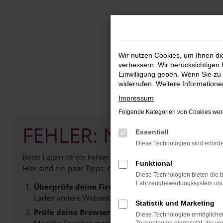
Zum
Hauptinhalt
springen
Wir nutzen Cookies, um Ihnen d
verbessern. Wir berücksichtigen 
Einwilligung geben. Wenn Sie zu 
widerrufen. Weitere Information
Impressum
Folgende Kategorien von Cookies werd
FEHLER: NETWORK E
Essentiell
Diese Technologien sind erforde
Beim Laden ist ein Fehler aufgetreten.
Funktional
Hier sind ein paar Tipps, die dir helfen können:
Diese Technologien bieten die b
Fahrzeugbewertungssystem und w
Überprüfe deine Firewall und deine Internetverb
Laden andere Webseiten, zum Beispiel deine Suchmasc
Statistik und Marketing
Prüfe deine Browsererweiterungen.
Diese Technologien ermöglichen