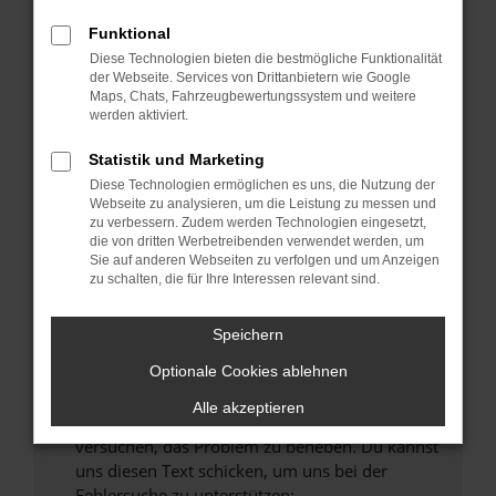
können das Laden bestimmter Seiten
verhindern. Funktioniert die Seite in einem
Funktional
anderen Browser oder in einem privaten
Diese Technologien bieten die bestmögliche Funktionalität
Fenster?
der Webseite. Services von Drittanbietern wie Google
Maps, Chats, Fahrzeugbewertungssystem und weitere
Starte dein Gerät neu.
werden aktiviert.
Das kann manchmal helfen, vorübergehende
Probleme zu beheben.
Statistik und Marketing
Diese Technologien ermöglichen es uns, die Nutzung der
Stelle sicher, dass dein Browser und dein
Webseite zu analysieren, um die Leistung zu messen und
Betriebssystem auf dem neuesten Stand
zu verbessern. Zudem werden Technologien eingesetzt,
sind.
die von dritten Werbetreibenden verwendet werden, um
Sie auf anderen Webseiten zu verfolgen und um Anzeigen
Veraltete Software birgt nicht nur ein
zu schalten, die für Ihre Interessen relevant sind.
Sicherheitsrisiko, sondern kann auch dazu
führen, dass bestimmte Funktionen nicht mehr
Speichern
unterstützt werden.
Wende dich an den Webseitenbetreiber.
Optionale Cookies ablehnen
Wenn du alle oben genannten Schritte versucht
Alle akzeptieren
hast, kontaktiere uns bitte. Wir werden
versuchen, das Problem zu beheben. Du kannst
uns diesen Text schicken, um uns bei der
Fehlersuche zu unterstützen: