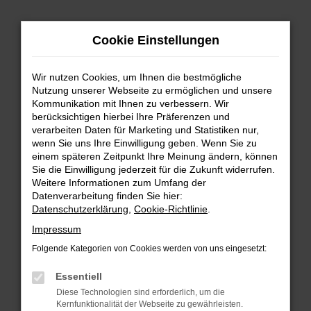
Zum
Hauptinhalt
Cookie Einstellungen
springen
Wir nutzen Cookies, um Ihnen die bestmögliche
Nutzung unserer Webseite zu ermöglichen und unsere
Kommunikation mit Ihnen zu verbessern. Wir
berücksichtigen hierbei Ihre Präferenzen und
verarbeiten Daten für Marketing und Statistiken nur,
wenn Sie uns Ihre Einwilligung geben. Wenn Sie zu
FEHLER: NETWORK ERROR
einem späteren Zeitpunkt Ihre Meinung ändern, können
Sie die Einwilligung jederzeit für die Zukunft widerrufen.
Beim Laden ist ein Fehler aufgetreten.
Weitere Informationen zum Umfang der
Hier sind ein paar Tipps, die dir helfen können:
Datenverarbeitung finden Sie hier:
Datenschutzerklärung
,
Cookie-Richtlinie
.
Überprüfe deine Firewall und deine
Impressum
Internetverbindung.
Laden andere Webseiten, zum Beispiel deine
Folgende Kategorien von Cookies werden von uns eingesetzt:
Suchmaschine?
Essentiell
Prüfe deine Browsererweiterungen.
Diese Technologien sind erforderlich, um die
Manche Erweiterungen, wie Werbeblocker,
Kernfunktionalität der Webseite zu gewährleisten.