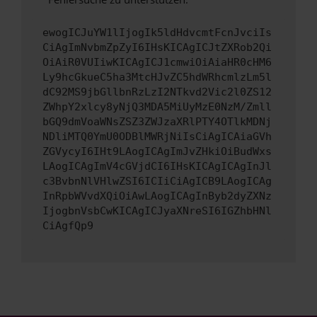
ewogICJuYW1lIjogIk5ldHdvcmtFcnJvciIs
CiAgImNvbmZpZyI6IHsKICAgICJtZXRob2Qi
OiAiR0VUIiwKICAgICJ1cmwiOiAiaHR0cHM6
Ly9hcGkueC5ha3MtcHJvZC5hdWRhcmlzLm5l
dC92MS9jbGllbnRzLzI2NTkvd2Vic2l0ZS12
ZWhpY2xlcy8yNjQ3MDA5MiUyMzE0NzM/Zmll
bGQ9dmVoaWNsZSZ3ZWJzaXRlPTY4OTlkMDNj
NDliMTQ0YmU0ODBlMWRjNiIsCiAgICAiaGVh
ZGVycyI6IHt9LAogICAgImJvZHkiOiBudWxs
LAogICAgImV4cGVjdCI6IHsKICAgICAgInJl
c3BvbnNlVHlwZSI6ICIiCiAgICB9LAogICAg
InRpbWVvdXQiOiAwLAogICAgInByb2dyZXNz
IjogbnVsbCwKICAgICJyaXNreSI6IGZhbHNl
CiAgfQp9