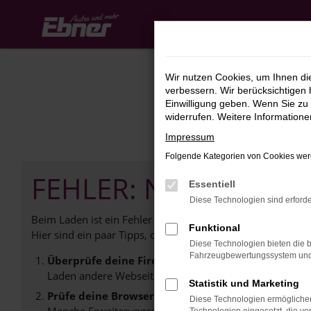
Zum
Hauptinhalt
springen
Wir nutzen Cookies, um Ihnen d
verbessern. Wir berücksichtigen 
Einwilligung geben. Wenn Sie zu 
widerrufen. Weitere Information
Impressum
Folgende Kategorien von Cookies werd
FEHLER: NETWORK E
Essentiell
Diese Technologien sind erforde
Beim Laden ist ein Fehler aufgetreten.
Funktional
Hier sind ein paar Tipps, die dir helfen können:
Diese Technologien bieten die b
Fahrzeugbewertungssystem und w
Überprüfe deine Firewall und deine Internetverb
Laden andere Webseiten, zum Beispiel deine Suchmasc
Statistik und Marketing
Prüfe deine Browsererweiterungen.
Diese Technologien ermöglichen