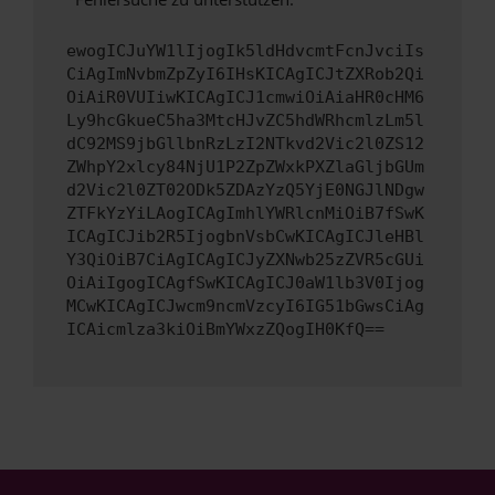
ewogICJuYW1lIjogIk5ldHdvcmtFcnJvciIs
CiAgImNvbmZpZyI6IHsKICAgICJtZXRob2Qi
OiAiR0VUIiwKICAgICJ1cmwiOiAiaHR0cHM6
Ly9hcGkueC5ha3MtcHJvZC5hdWRhcmlzLm5l
dC92MS9jbGllbnRzLzI2NTkvd2Vic2l0ZS12
ZWhpY2xlcy84NjU1P2ZpZWxkPXZlaGljbGUm
d2Vic2l0ZT02ODk5ZDAzYzQ5YjE0NGJlNDgw
ZTFkYzYiLAogICAgImhlYWRlcnMiOiB7fSwK
ICAgICJib2R5IjogbnVsbCwKICAgICJleHBl
Y3QiOiB7CiAgICAgICJyZXNwb25zZVR5cGUi
OiAiIgogICAgfSwKICAgICJ0aW1lb3V0Ijog
MCwKICAgICJwcm9ncmVzcyI6IG51bGwsCiAg
ICAicmlza3kiOiBmYWxzZQogIH0KfQ==