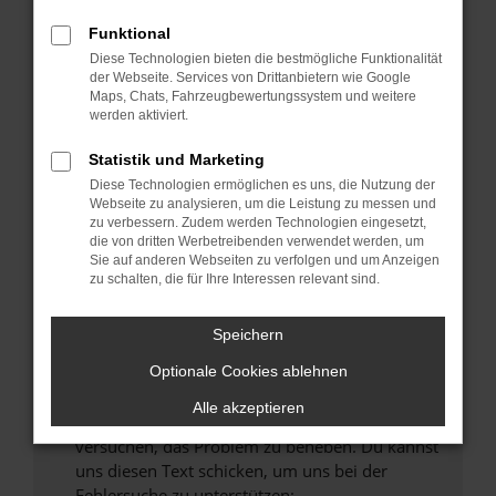
können das Laden bestimmter Seiten
verhindern. Funktioniert die Seite in einem
Funktional
anderen Browser oder in einem privaten
Diese Technologien bieten die bestmögliche Funktionalität
Fenster?
der Webseite. Services von Drittanbietern wie Google
Maps, Chats, Fahrzeugbewertungssystem und weitere
Starte dein Gerät neu.
werden aktiviert.
Das kann manchmal helfen, vorübergehende
Probleme zu beheben.
Statistik und Marketing
Diese Technologien ermöglichen es uns, die Nutzung der
Stelle sicher, dass dein Browser und dein
Webseite zu analysieren, um die Leistung zu messen und
Betriebssystem auf dem neuesten Stand
zu verbessern. Zudem werden Technologien eingesetzt,
sind.
die von dritten Werbetreibenden verwendet werden, um
Sie auf anderen Webseiten zu verfolgen und um Anzeigen
Veraltete Software birgt nicht nur ein
zu schalten, die für Ihre Interessen relevant sind.
Sicherheitsrisiko, sondern kann auch dazu
führen, dass bestimmte Funktionen nicht mehr
Speichern
unterstützt werden.
Wende dich an den Webseitenbetreiber.
Optionale Cookies ablehnen
Wenn du alle oben genannten Schritte versucht
Alle akzeptieren
hast, kontaktiere uns bitte. Wir werden
versuchen, das Problem zu beheben. Du kannst
uns diesen Text schicken, um uns bei der
Fehlersuche zu unterstützen: