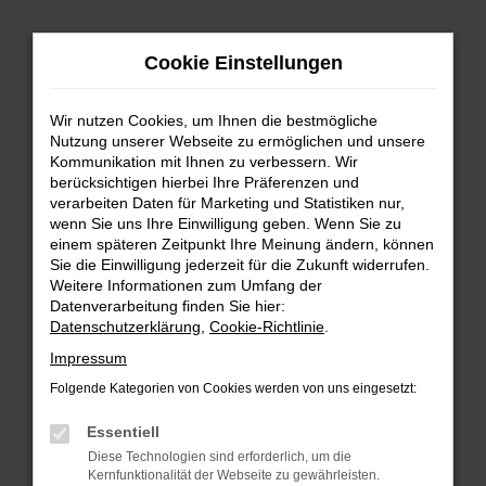
Zum
Hauptinhalt
Cookie Einstellungen
springen
Wir nutzen Cookies, um Ihnen die bestmögliche
Nutzung unserer Webseite zu ermöglichen und unsere
Kommunikation mit Ihnen zu verbessern. Wir
berücksichtigen hierbei Ihre Präferenzen und
verarbeiten Daten für Marketing und Statistiken nur,
wenn Sie uns Ihre Einwilligung geben. Wenn Sie zu
FEHLER: NETWORK ERROR
einem späteren Zeitpunkt Ihre Meinung ändern, können
Sie die Einwilligung jederzeit für die Zukunft widerrufen.
Beim Laden ist ein Fehler aufgetreten.
Weitere Informationen zum Umfang der
Hier sind ein paar Tipps, die dir helfen können:
Datenverarbeitung finden Sie hier:
Datenschutzerklärung
,
Cookie-Richtlinie
.
Überprüfe deine Firewall und deine
Impressum
Internetverbindung.
Laden andere Webseiten, zum Beispiel deine
Folgende Kategorien von Cookies werden von uns eingesetzt:
Suchmaschine?
Essentiell
Prüfe deine Browsererweiterungen.
Diese Technologien sind erforderlich, um die
Manche Erweiterungen, wie Werbeblocker,
Kernfunktionalität der Webseite zu gewährleisten.