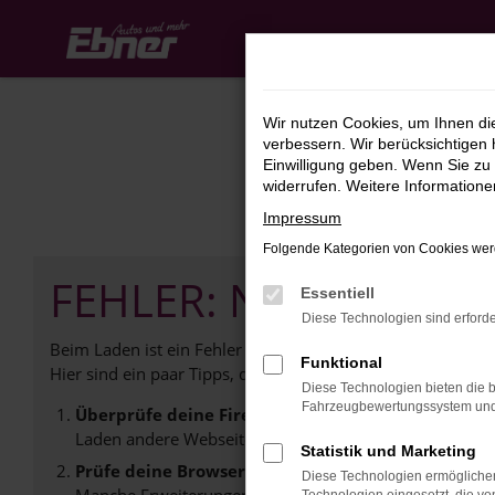
Zum
Hauptinhalt
springen
Wir nutzen Cookies, um Ihnen d
verbessern. Wir berücksichtigen 
Einwilligung geben. Wenn Sie zu 
widerrufen. Weitere Information
Impressum
Folgende Kategorien von Cookies werd
FEHLER: NETWORK E
Essentiell
Diese Technologien sind erforde
Beim Laden ist ein Fehler aufgetreten.
Funktional
Hier sind ein paar Tipps, die dir helfen können:
Diese Technologien bieten die b
Fahrzeugbewertungssystem und w
Überprüfe deine Firewall und deine Internetverb
Laden andere Webseiten, zum Beispiel deine Suchmasc
Statistik und Marketing
Prüfe deine Browsererweiterungen.
Diese Technologien ermöglichen