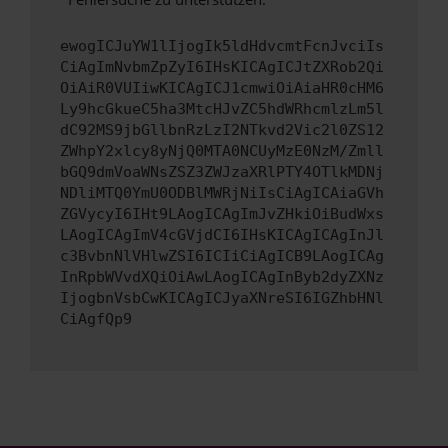
ewogICJuYW1lIjogIk5ldHdvcmtFcnJvciIs
CiAgImNvbmZpZyI6IHsKICAgICJtZXRob2Qi
OiAiR0VUIiwKICAgICJ1cmwiOiAiaHR0cHM6
Ly9hcGkueC5ha3MtcHJvZC5hdWRhcmlzLm5l
dC92MS9jbGllbnRzLzI2NTkvd2Vic2l0ZS12
ZWhpY2xlcy8yNjQ0MTA0NCUyMzE0NzM/Zmll
bGQ9dmVoaWNsZSZ3ZWJzaXRlPTY4OTlkMDNj
NDliMTQ0YmU0ODBlMWRjNiIsCiAgICAiaGVh
ZGVycyI6IHt9LAogICAgImJvZHkiOiBudWxs
LAogICAgImV4cGVjdCI6IHsKICAgICAgInJl
c3BvbnNlVHlwZSI6ICIiCiAgICB9LAogICAg
InRpbWVvdXQiOiAwLAogICAgInByb2dyZXNz
IjogbnVsbCwKICAgICJyaXNreSI6IGZhbHNl
CiAgfQp9