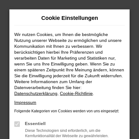
Zum
Hauptinhalt
Cookie Einstellungen
springen
Wir nutzen Cookies, um Ihnen die bestmögliche
Nutzung unserer Webseite zu ermöglichen und unsere
Kommunikation mit Ihnen zu verbessern. Wir
berücksichtigen hierbei Ihre Präferenzen und
verarbeiten Daten für Marketing und Statistiken nur,
wenn Sie uns Ihre Einwilligung geben. Wenn Sie zu
FEHLER: NETWORK ERROR
einem späteren Zeitpunkt Ihre Meinung ändern, können
Sie die Einwilligung jederzeit für die Zukunft widerrufen.
Beim Laden ist ein Fehler aufgetreten.
Weitere Informationen zum Umfang der
Hier sind ein paar Tipps, die dir helfen können:
Datenverarbeitung finden Sie hier:
Datenschutzerklärung
,
Cookie-Richtlinie
.
Überprüfe deine Firewall und deine
Impressum
Internetverbindung.
Laden andere Webseiten, zum Beispiel deine
Folgende Kategorien von Cookies werden von uns eingesetzt:
Suchmaschine?
Essentiell
Prüfe deine Browsererweiterungen.
Diese Technologien sind erforderlich, um die
Manche Erweiterungen, wie Werbeblocker,
Kernfunktionalität der Webseite zu gewährleisten.