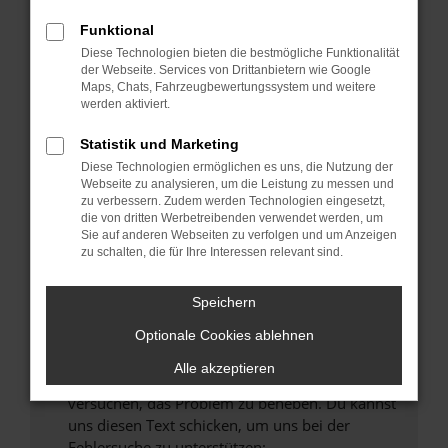
können das Laden bestimmter Seiten
verhindern. Funktioniert die Seite in einem
Funktional
anderen Browser oder in einem privaten
Diese Technologien bieten die bestmögliche Funktionalität
Fenster?
der Webseite. Services von Drittanbietern wie Google
Maps, Chats, Fahrzeugbewertungssystem und weitere
Starte dein Gerät neu.
werden aktiviert.
Das kann manchmal helfen, vorübergehende
Probleme zu beheben.
Statistik und Marketing
Diese Technologien ermöglichen es uns, die Nutzung der
Stelle sicher, dass dein Browser und dein
Webseite zu analysieren, um die Leistung zu messen und
Betriebssystem auf dem neuesten Stand
zu verbessern. Zudem werden Technologien eingesetzt,
sind.
die von dritten Werbetreibenden verwendet werden, um
Sie auf anderen Webseiten zu verfolgen und um Anzeigen
Veraltete Software birgt nicht nur ein
zu schalten, die für Ihre Interessen relevant sind.
Sicherheitsrisiko, sondern kann auch dazu
führen, dass bestimmte Funktionen nicht mehr
Speichern
unterstützt werden.
Wende dich an den Webseitenbetreiber.
Optionale Cookies ablehnen
Wenn du alle oben genannten Schritte versucht
Alle akzeptieren
hast, kontaktiere uns bitte. Wir werden
versuchen, das Problem zu beheben. Du kannst
uns diesen Text schicken, um uns bei der
Fehlersuche zu unterstützen: