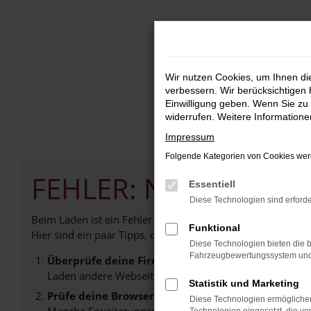
Zum
Hauptinhalt
springen
Wir nutzen Cookies, um Ihnen d
verbessern. Wir berücksichtigen 
Einwilligung geben. Wenn Sie zu 
widerrufen. Weitere Information
Impressum
Folgende Kategorien von Cookies werd
FEHLER: NETWORK E
Essentiell
Diese Technologien sind erforde
Beim Laden ist ein Fehler aufgetreten.
Funktional
Hier sind ein paar Tipps, die dir helfen können:
Diese Technologien bieten die b
Fahrzeugbewertungssystem und w
Überprüfe deine Firewall und deine Internetverb
Laden andere Webseiten, zum Beispiel deine Suchmasc
Statistik und Marketing
Prüfe deine Browsererweiterungen.
Diese Technologien ermöglichen