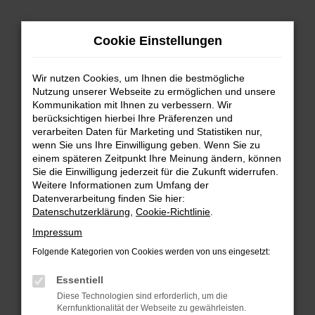
Zum
Hauptinhalt
Cookie Einstellungen
springen
Wir nutzen Cookies, um Ihnen die bestmögliche
Nutzung unserer Webseite zu ermöglichen und unsere
Kommunikation mit Ihnen zu verbessern. Wir
berücksichtigen hierbei Ihre Präferenzen und
verarbeiten Daten für Marketing und Statistiken nur,
wenn Sie uns Ihre Einwilligung geben. Wenn Sie zu
FEHLER: NETWORK ERROR
einem späteren Zeitpunkt Ihre Meinung ändern, können
Sie die Einwilligung jederzeit für die Zukunft widerrufen.
Beim Laden ist ein Fehler aufgetreten.
Weitere Informationen zum Umfang der
Hier sind ein paar Tipps, die dir helfen können:
Datenverarbeitung finden Sie hier:
Datenschutzerklärung
,
Cookie-Richtlinie
.
Überprüfe deine Firewall und deine
Impressum
Internetverbindung.
Laden andere Webseiten, zum Beispiel deine
Folgende Kategorien von Cookies werden von uns eingesetzt:
Suchmaschine?
Essentiell
Prüfe deine Browsererweiterungen.
Diese Technologien sind erforderlich, um die
Manche Erweiterungen, wie Werbeblocker,
Kernfunktionalität der Webseite zu gewährleisten.