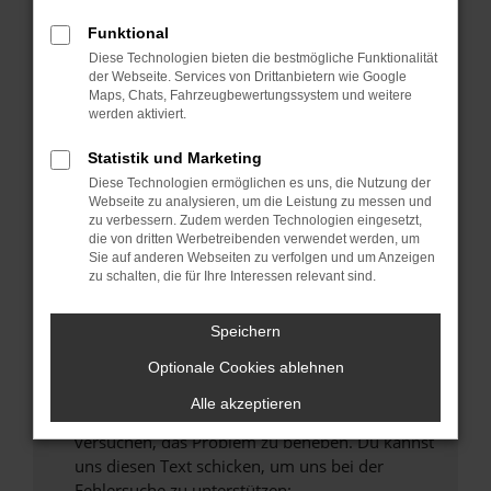
können das Laden bestimmter Seiten
verhindern. Funktioniert die Seite in einem
Funktional
anderen Browser oder in einem privaten
Diese Technologien bieten die bestmögliche Funktionalität
Fenster?
der Webseite. Services von Drittanbietern wie Google
Maps, Chats, Fahrzeugbewertungssystem und weitere
Starte dein Gerät neu.
werden aktiviert.
Das kann manchmal helfen, vorübergehende
Probleme zu beheben.
Statistik und Marketing
Diese Technologien ermöglichen es uns, die Nutzung der
Stelle sicher, dass dein Browser und dein
Webseite zu analysieren, um die Leistung zu messen und
Betriebssystem auf dem neuesten Stand
zu verbessern. Zudem werden Technologien eingesetzt,
sind.
die von dritten Werbetreibenden verwendet werden, um
Sie auf anderen Webseiten zu verfolgen und um Anzeigen
Veraltete Software birgt nicht nur ein
zu schalten, die für Ihre Interessen relevant sind.
Sicherheitsrisiko, sondern kann auch dazu
führen, dass bestimmte Funktionen nicht mehr
Speichern
unterstützt werden.
Wende dich an den Webseitenbetreiber.
Optionale Cookies ablehnen
Wenn du alle oben genannten Schritte versucht
Alle akzeptieren
hast, kontaktiere uns bitte. Wir werden
versuchen, das Problem zu beheben. Du kannst
uns diesen Text schicken, um uns bei der
Fehlersuche zu unterstützen: