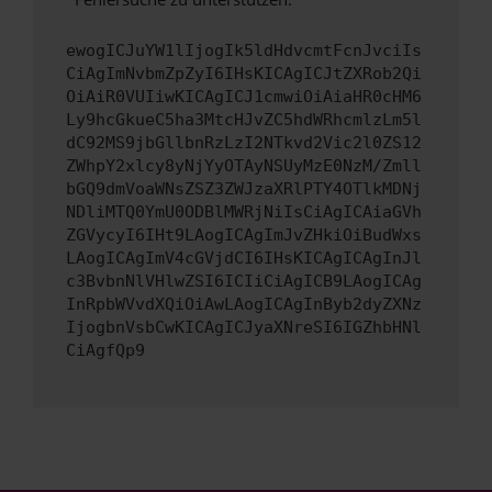
ewogICJuYW1lIjogIk5ldHdvcmtFcnJvciIs
CiAgImNvbmZpZyI6IHsKICAgICJtZXRob2Qi
OiAiR0VUIiwKICAgICJ1cmwiOiAiaHR0cHM6
Ly9hcGkueC5ha3MtcHJvZC5hdWRhcmlzLm5l
dC92MS9jbGllbnRzLzI2NTkvd2Vic2l0ZS12
ZWhpY2xlcy8yNjYyOTAyNSUyMzE0NzM/Zmll
bGQ9dmVoaWNsZSZ3ZWJzaXRlPTY4OTlkMDNj
NDliMTQ0YmU0ODBlMWRjNiIsCiAgICAiaGVh
ZGVycyI6IHt9LAogICAgImJvZHkiOiBudWxs
LAogICAgImV4cGVjdCI6IHsKICAgICAgInJl
c3BvbnNlVHlwZSI6ICIiCiAgICB9LAogICAg
InRpbWVvdXQiOiAwLAogICAgInByb2dyZXNz
IjogbnVsbCwKICAgICJyaXNreSI6IGZhbHNl
CiAgfQp9