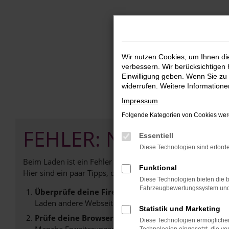
Zum
Hauptinhalt
springen
Wir nutzen Cookies, um Ihnen d
verbessern. Wir berücksichtigen 
Einwilligung geben. Wenn Sie zu 
widerrufen. Weitere Information
Impressum
Folgende Kategorien von Cookies werd
FEHLER: NETWORK E
Essentiell
Diese Technologien sind erforde
Beim Laden ist ein Fehler aufgetreten.
Funktional
Hier sind ein paar Tipps, die dir helfen können:
Diese Technologien bieten die b
Fahrzeugbewertungssystem und w
Überprüfe deine Firewall und deine Internetverb
Laden andere Webseiten, zum Beispiel deine Suchmasc
Statistik und Marketing
Prüfe deine Browsererweiterungen.
Diese Technologien ermöglichen