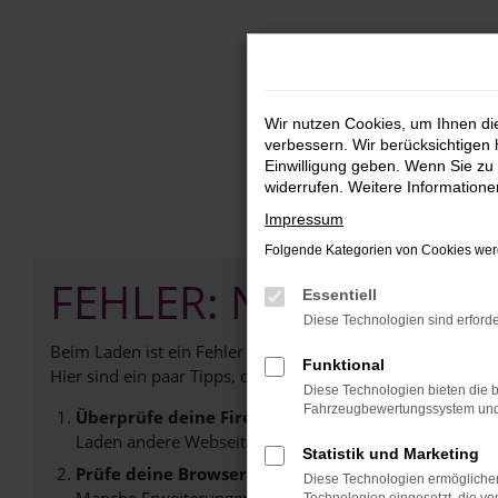
Zum
Hauptinhalt
springen
Wir nutzen Cookies, um Ihnen d
verbessern. Wir berücksichtigen 
Einwilligung geben. Wenn Sie zu 
widerrufen. Weitere Information
Impressum
Folgende Kategorien von Cookies werd
FEHLER: NETWORK E
Essentiell
Diese Technologien sind erforde
Beim Laden ist ein Fehler aufgetreten.
Funktional
Hier sind ein paar Tipps, die dir helfen können:
Diese Technologien bieten die b
Fahrzeugbewertungssystem und w
Überprüfe deine Firewall und deine Internetverb
Laden andere Webseiten, zum Beispiel deine Suchmasc
Statistik und Marketing
Prüfe deine Browsererweiterungen.
Diese Technologien ermöglichen