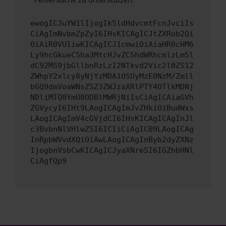
ewogICJuYW1lIjogIk5ldHdvcmtFcnJvciIs
CiAgImNvbmZpZyI6IHsKICAgICJtZXRob2Qi
OiAiR0VUIiwKICAgICJ1cmwiOiAiaHR0cHM6
Ly9hcGkueC5ha3MtcHJvZC5hdWRhcmlzLm5l
dC92MS9jbGllbnRzLzI2NTkvd2Vic2l0ZS12
ZWhpY2xlcy8yNjYzMDA1OSUyMzE0NzM/Zmll
bGQ9dmVoaWNsZSZ3ZWJzaXRlPTY4OTlkMDNj
NDliMTQ0YmU0ODBlMWRjNiIsCiAgICAiaGVh
ZGVycyI6IHt9LAogICAgImJvZHkiOiBudWxs
LAogICAgImV4cGVjdCI6IHsKICAgICAgInJl
c3BvbnNlVHlwZSI6ICIiCiAgICB9LAogICAg
InRpbWVvdXQiOiAwLAogICAgInByb2dyZXNz
IjogbnVsbCwKICAgICJyaXNreSI6IGZhbHNl
CiAgfQp9