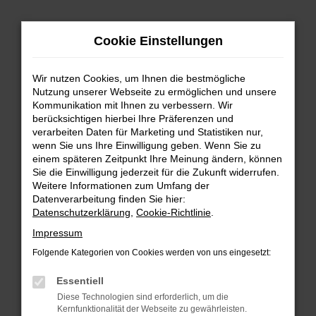
Zum
Hauptinhalt
Cookie Einstellungen
springen
Wir nutzen Cookies, um Ihnen die bestmögliche
Nutzung unserer Webseite zu ermöglichen und unsere
Kommunikation mit Ihnen zu verbessern. Wir
berücksichtigen hierbei Ihre Präferenzen und
verarbeiten Daten für Marketing und Statistiken nur,
wenn Sie uns Ihre Einwilligung geben. Wenn Sie zu
FEHLER: NETWORK ERROR
einem späteren Zeitpunkt Ihre Meinung ändern, können
Sie die Einwilligung jederzeit für die Zukunft widerrufen.
Beim Laden ist ein Fehler aufgetreten.
Weitere Informationen zum Umfang der
Hier sind ein paar Tipps, die dir helfen können:
Datenverarbeitung finden Sie hier:
Datenschutzerklärung
,
Cookie-Richtlinie
.
Überprüfe deine Firewall und deine
Impressum
Internetverbindung.
Laden andere Webseiten, zum Beispiel deine
Folgende Kategorien von Cookies werden von uns eingesetzt:
Suchmaschine?
Essentiell
Prüfe deine Browsererweiterungen.
Diese Technologien sind erforderlich, um die
Manche Erweiterungen, wie Werbeblocker,
Kernfunktionalität der Webseite zu gewährleisten.