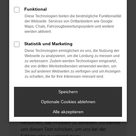
können das Laden bestimmter Seiten
verhindern. Funktioniert die Seite in einem
Funktional
anderen Browser oder in einem privaten
Diese Technologien bieten die bestmögliche Funktionalität
Fenster?
der Webseite. Services von Drittanbietern wie Google
Maps, Chats, Fahrzeugbewertungssystem und weitere
Starte dein Gerät neu.
werden aktiviert.
Das kann manchmal helfen, vorübergehende
Probleme zu beheben.
Statistik und Marketing
Diese Technologien ermöglichen es uns, die Nutzung der
Stelle sicher, dass dein Browser und dein
Webseite zu analysieren, um die Leistung zu messen und
Betriebssystem auf dem neuesten Stand
zu verbessern. Zudem werden Technologien eingesetzt,
sind.
die von dritten Werbetreibenden verwendet werden, um
Sie auf anderen Webseiten zu verfolgen und um Anzeigen
Veraltete Software birgt nicht nur ein
zu schalten, die für Ihre Interessen relevant sind.
Sicherheitsrisiko, sondern kann auch dazu
führen, dass bestimmte Funktionen nicht mehr
Speichern
unterstützt werden.
Wende dich an den Webseitenbetreiber.
Optionale Cookies ablehnen
Wenn du alle oben genannten Schritte versucht
Alle akzeptieren
hast, kontaktiere uns bitte. Wir werden
versuchen, das Problem zu beheben. Du kannst
uns diesen Text schicken, um uns bei der
Fehlersuche zu unterstützen: