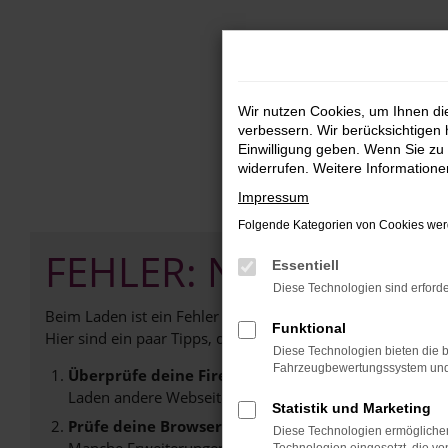
Zum
Hauptinhalt
springen
Wir nutzen Cookies, um Ihnen d
verbessern. Wir berücksichtigen 
Einwilligung geben. Wenn Sie zu 
widerrufen. Weitere Information
Impressum
Folgende Kategorien von Cookies werd
FEHLER: NETWORK E
Essentiell
Diese Technologien sind erforde
Beim Laden ist ein Fehler aufgetreten.
Funktional
Hier sind ein paar Tipps, die dir helfen können:
Diese Technologien bieten die b
Fahrzeugbewertungssystem und w
Überprüfe deine Firewall und deine Internetverb
Laden andere Webseiten, zum Beispiel deine Suchmasc
Statistik und Marketing
Prüfe deine Browsererweiterungen.
Diese Technologien ermöglichen