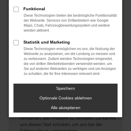
können das Laden bestimmter Seiten
verhindern. Funktioniert die Seite in einem
Funktional
anderen Browser oder in einem privaten
Diese Technologien bieten die bestmögliche Funktionalität
Fenster?
der Webseite. Services von Drittanbietern wie Google
Maps, Chats, Fahrzeugbewertungssystem und weitere
Starte dein Gerät neu.
werden aktiviert.
Das kann manchmal helfen, vorübergehende
Probleme zu beheben.
Statistik und Marketing
Diese Technologien ermöglichen es uns, die Nutzung der
Stelle sicher, dass dein Browser und dein
Webseite zu analysieren, um die Leistung zu messen und
Betriebssystem auf dem neuesten Stand
zu verbessern. Zudem werden Technologien eingesetzt,
sind.
die von dritten Werbetreibenden verwendet werden, um
Sie auf anderen Webseiten zu verfolgen und um Anzeigen
Veraltete Software birgt nicht nur ein
zu schalten, die für Ihre Interessen relevant sind.
Sicherheitsrisiko, sondern kann auch dazu
führen, dass bestimmte Funktionen nicht mehr
Speichern
unterstützt werden.
Wende dich an den Webseitenbetreiber.
Optionale Cookies ablehnen
Wenn du alle oben genannten Schritte versucht
Alle akzeptieren
hast, kontaktiere uns bitte. Wir werden
versuchen, das Problem zu beheben. Du kannst
uns diesen Text schicken, um uns bei der
Fehlersuche zu unterstützen: