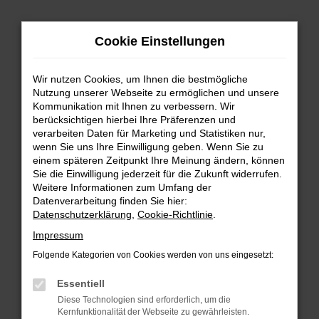
Zum
Hauptinhalt
Cookie Einstellungen
springen
Wir nutzen Cookies, um Ihnen die bestmögliche
Nutzung unserer Webseite zu ermöglichen und unsere
Kommunikation mit Ihnen zu verbessern. Wir
berücksichtigen hierbei Ihre Präferenzen und
verarbeiten Daten für Marketing und Statistiken nur,
wenn Sie uns Ihre Einwilligung geben. Wenn Sie zu
FEHLER: NETWORK ERROR
einem späteren Zeitpunkt Ihre Meinung ändern, können
Sie die Einwilligung jederzeit für die Zukunft widerrufen.
Beim Laden ist ein Fehler aufgetreten.
Weitere Informationen zum Umfang der
Hier sind ein paar Tipps, die dir helfen können:
Datenverarbeitung finden Sie hier:
Datenschutzerklärung
,
Cookie-Richtlinie
.
Überprüfe deine Firewall und deine
Impressum
Internetverbindung.
Laden andere Webseiten, zum Beispiel deine
Folgende Kategorien von Cookies werden von uns eingesetzt:
Suchmaschine?
Essentiell
Prüfe deine Browsererweiterungen.
Diese Technologien sind erforderlich, um die
Manche Erweiterungen, wie Werbeblocker,
Kernfunktionalität der Webseite zu gewährleisten.