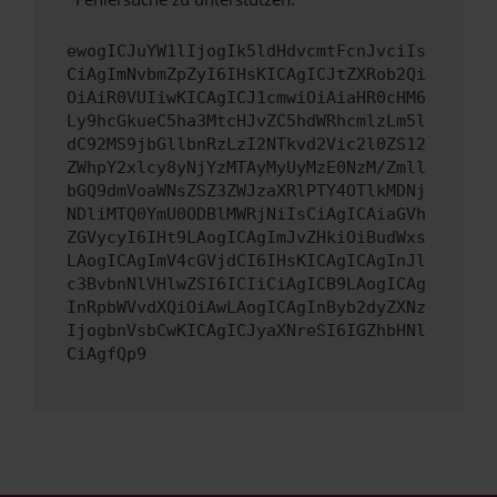
ewogICJuYW1lIjogIk5ldHdvcmtFcnJvciIs
CiAgImNvbmZpZyI6IHsKICAgICJtZXRob2Qi
OiAiR0VUIiwKICAgICJ1cmwiOiAiaHR0cHM6
Ly9hcGkueC5ha3MtcHJvZC5hdWRhcmlzLm5l
dC92MS9jbGllbnRzLzI2NTkvd2Vic2l0ZS12
ZWhpY2xlcy8yNjYzMTAyMyUyMzE0NzM/Zmll
bGQ9dmVoaWNsZSZ3ZWJzaXRlPTY4OTlkMDNj
NDliMTQ0YmU0ODBlMWRjNiIsCiAgICAiaGVh
ZGVycyI6IHt9LAogICAgImJvZHkiOiBudWxs
LAogICAgImV4cGVjdCI6IHsKICAgICAgInJl
c3BvbnNlVHlwZSI6ICIiCiAgICB9LAogICAg
InRpbWVvdXQiOiAwLAogICAgInByb2dyZXNz
IjogbnVsbCwKICAgICJyaXNreSI6IGZhbHNl
CiAgfQp9