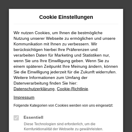
Zum
Hauptinhalt
Cookie Einstellungen
springen
Wir nutzen Cookies, um Ihnen die bestmögliche
Nutzung unserer Webseite zu ermöglichen und unsere
Kommunikation mit Ihnen zu verbessern. Wir
berücksichtigen hierbei Ihre Präferenzen und
verarbeiten Daten für Marketing und Statistiken nur,
wenn Sie uns Ihre Einwilligung geben. Wenn Sie zu
FEHLER: NETWORK ERROR
einem späteren Zeitpunkt Ihre Meinung ändern, können
Sie die Einwilligung jederzeit für die Zukunft widerrufen.
Beim Laden ist ein Fehler aufgetreten.
Weitere Informationen zum Umfang der
Hier sind ein paar Tipps, die dir helfen können:
Datenverarbeitung finden Sie hier:
Datenschutzerklärung
,
Cookie-Richtlinie
.
Überprüfe deine Firewall und deine
Impressum
Internetverbindung.
Laden andere Webseiten, zum Beispiel deine
Folgende Kategorien von Cookies werden von uns eingesetzt:
Suchmaschine?
Essentiell
Prüfe deine Browsererweiterungen.
Diese Technologien sind erforderlich, um die
Manche Erweiterungen, wie Werbeblocker,
Kernfunktionalität der Webseite zu gewährleisten.