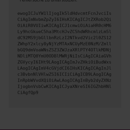
ewogICJuYW1lIjogIk5ldHdvcmtFcnJvciIs
CiAgImNvbmZpZyI6IHsKICAgICJtZXRob2Qi
OiAiR0VUIiwKICAgICJ1cmwiOiAiaHR0cHM6
Ly9hcGkueC5ha3MtcHJvZC5hdWRhcmlzLm5l
dC92MS9jbGllbnRzLzI2NTkvd2Vic2l0ZS12
ZWhpY2xlcy8yNjYzMTAxNCUyMzE0NzM/Zmll
bGQ9dmVoaWNsZSZ3ZWJzaXRlPTY4OTlkMDNj
NDliMTQ0YmU0ODBlMWRjNiIsCiAgICAiaGVh
ZGVycyI6IHt9LAogICAgImJvZHkiOiBudWxs
LAogICAgImV4cGVjdCI6IHsKICAgICAgInJl
c3BvbnNlVHlwZSI6ICIiCiAgICB9LAogICAg
InRpbWVvdXQiOiAwLAogICAgInByb2dyZXNz
IjogbnVsbCwKICAgICJyaXNreSI6IGZhbHNl
CiAgfQp9