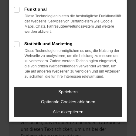
können das Laden bestimmter Seiten
verhindern. Funktioniert die Seite in einem
Funktional
anderen Browser oder in einem privaten
Diese Technologien bieten die bestmögliche Funktionalität
Fenster?
der Webseite. Services von Drittanbietern wie Google
Maps, Chats, Fahrzeugbewertungssystem und weitere
Starte dein Gerät neu.
werden aktiviert.
Das kann manchmal helfen, vorübergehende
Probleme zu beheben.
Statistik und Marketing
Diese Technologien ermöglichen es uns, die Nutzung der
Stelle sicher, dass dein Browser und dein
Webseite zu analysieren, um die Leistung zu messen und
Betriebssystem auf dem neuesten Stand
zu verbessern. Zudem werden Technologien eingesetzt,
sind.
die von dritten Werbetreibenden verwendet werden, um
Sie auf anderen Webseiten zu verfolgen und um Anzeigen
Veraltete Software birgt nicht nur ein
zu schalten, die für Ihre Interessen relevant sind.
Sicherheitsrisiko, sondern kann auch dazu
führen, dass bestimmte Funktionen nicht mehr
Speichern
unterstützt werden.
Wende dich an den Webseitenbetreiber.
Optionale Cookies ablehnen
Wenn du alle oben genannten Schritte versucht
Alle akzeptieren
hast, kontaktiere uns bitte. Wir werden
versuchen, das Problem zu beheben. Du kannst
uns diesen Text schicken, um uns bei der
Fehlersuche zu unterstützen: