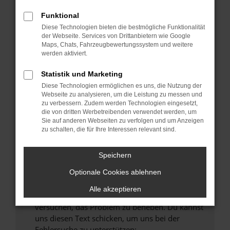
können das Laden bestimmter Seiten
verhindern. Funktioniert die Seite in einem
Funktional
anderen Browser oder in einem privaten
Diese Technologien bieten die bestmögliche Funktionalität
Fenster?
der Webseite. Services von Drittanbietern wie Google
Maps, Chats, Fahrzeugbewertungssystem und weitere
Starte dein Gerät neu.
werden aktiviert.
Das kann manchmal helfen, vorübergehende
Probleme zu beheben.
Statistik und Marketing
Diese Technologien ermöglichen es uns, die Nutzung der
Stelle sicher, dass dein Browser und dein
Webseite zu analysieren, um die Leistung zu messen und
Betriebssystem auf dem neuesten Stand
zu verbessern. Zudem werden Technologien eingesetzt,
sind.
die von dritten Werbetreibenden verwendet werden, um
Sie auf anderen Webseiten zu verfolgen und um Anzeigen
Veraltete Software birgt nicht nur ein
zu schalten, die für Ihre Interessen relevant sind.
Sicherheitsrisiko, sondern kann auch dazu
führen, dass bestimmte Funktionen nicht mehr
Speichern
unterstützt werden.
Wende dich an den Webseitenbetreiber.
Optionale Cookies ablehnen
Wenn du alle oben genannten Schritte versucht
Alle akzeptieren
hast, kontaktiere uns bitte. Wir werden
versuchen, das Problem zu beheben. Du kannst
uns diesen Text schicken, um uns bei der
Fehlersuche zu unterstützen: