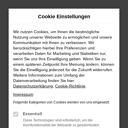
Zum
Hauptinhalt
Cookie Einstellungen
springen
Wir nutzen Cookies, um Ihnen die bestmögliche
Nutzung unserer Webseite zu ermöglichen und unsere
Kommunikation mit Ihnen zu verbessern. Wir
berücksichtigen hierbei Ihre Präferenzen und
verarbeiten Daten für Marketing und Statistiken nur,
wenn Sie uns Ihre Einwilligung geben. Wenn Sie zu
FEHLER: NETWORK ERROR
einem späteren Zeitpunkt Ihre Meinung ändern, können
Sie die Einwilligung jederzeit für die Zukunft widerrufen.
Beim Laden ist ein Fehler aufgetreten.
Weitere Informationen zum Umfang der
Hier sind ein paar Tipps, die dir helfen können:
Datenverarbeitung finden Sie hier:
Datenschutzerklärung
,
Cookie-Richtlinie
.
Überprüfe deine Firewall und deine
Impressum
Internetverbindung.
Laden andere Webseiten, zum Beispiel deine
Folgende Kategorien von Cookies werden von uns eingesetzt:
Suchmaschine?
Essentiell
Prüfe deine Browsererweiterungen.
Diese Technologien sind erforderlich, um die
Manche Erweiterungen, wie Werbeblocker,
Kernfunktionalität der Webseite zu gewährleisten.