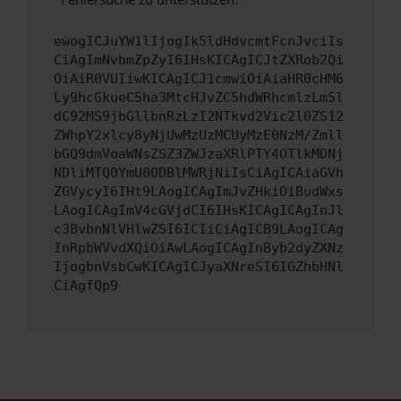
ewogICJuYW1lIjogIk5ldHdvcmtFcnJvciIs
CiAgImNvbmZpZyI6IHsKICAgICJtZXRob2Qi
OiAiR0VUIiwKICAgICJ1cmwiOiAiaHR0cHM6
Ly9hcGkueC5ha3MtcHJvZC5hdWRhcmlzLm5l
dC92MS9jbGllbnRzLzI2NTkvd2Vic2l0ZS12
ZWhpY2xlcy8yNjUwMzUzMCUyMzE0NzM/Zmll
bGQ9dmVoaWNsZSZ3ZWJzaXRlPTY4OTlkMDNj
NDliMTQ0YmU0ODBlMWRjNiIsCiAgICAiaGVh
ZGVycyI6IHt9LAogICAgImJvZHkiOiBudWxs
LAogICAgImV4cGVjdCI6IHsKICAgICAgInJl
c3BvbnNlVHlwZSI6ICIiCiAgICB9LAogICAg
InRpbWVvdXQiOiAwLAogICAgInByb2dyZXNz
IjogbnVsbCwKICAgICJyaXNreSI6IGZhbHNl
CiAgfQp9