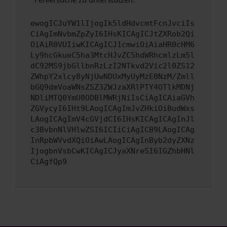
ewogICJuYW1lIjogIk5ldHdvcmtFcnJvciIs
CiAgImNvbmZpZyI6IHsKICAgICJtZXRob2Qi
OiAiR0VUIiwKICAgICJ1cmwiOiAiaHR0cHM6
Ly9hcGkueC5ha3MtcHJvZC5hdWRhcmlzLm5l
dC92MS9jbGllbnRzLzI2NTkvd2Vic2l0ZS12
ZWhpY2xlcy8yNjUwNDUxMyUyMzE0NzM/Zmll
bGQ9dmVoaWNsZSZ3ZWJzaXRlPTY4OTlkMDNj
NDliMTQ0YmU0ODBlMWRjNiIsCiAgICAiaGVh
ZGVycyI6IHt9LAogICAgImJvZHkiOiBudWxs
LAogICAgImV4cGVjdCI6IHsKICAgICAgInJl
c3BvbnNlVHlwZSI6ICIiCiAgICB9LAogICAg
InRpbWVvdXQiOiAwLAogICAgInByb2dyZXNz
IjogbnVsbCwKICAgICJyaXNreSI6IGZhbHNl
CiAgfQp9