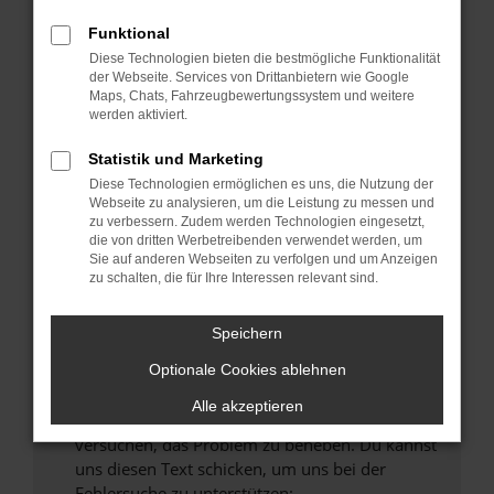
können das Laden bestimmter Seiten
verhindern. Funktioniert die Seite in einem
Funktional
anderen Browser oder in einem privaten
Diese Technologien bieten die bestmögliche Funktionalität
Fenster?
der Webseite. Services von Drittanbietern wie Google
Maps, Chats, Fahrzeugbewertungssystem und weitere
Starte dein Gerät neu.
werden aktiviert.
Das kann manchmal helfen, vorübergehende
Probleme zu beheben.
Statistik und Marketing
Diese Technologien ermöglichen es uns, die Nutzung der
Stelle sicher, dass dein Browser und dein
Webseite zu analysieren, um die Leistung zu messen und
Betriebssystem auf dem neuesten Stand
zu verbessern. Zudem werden Technologien eingesetzt,
sind.
die von dritten Werbetreibenden verwendet werden, um
Sie auf anderen Webseiten zu verfolgen und um Anzeigen
Veraltete Software birgt nicht nur ein
zu schalten, die für Ihre Interessen relevant sind.
Sicherheitsrisiko, sondern kann auch dazu
führen, dass bestimmte Funktionen nicht mehr
Speichern
unterstützt werden.
Wende dich an den Webseitenbetreiber.
Optionale Cookies ablehnen
Wenn du alle oben genannten Schritte versucht
Alle akzeptieren
hast, kontaktiere uns bitte. Wir werden
versuchen, das Problem zu beheben. Du kannst
uns diesen Text schicken, um uns bei der
Fehlersuche zu unterstützen: