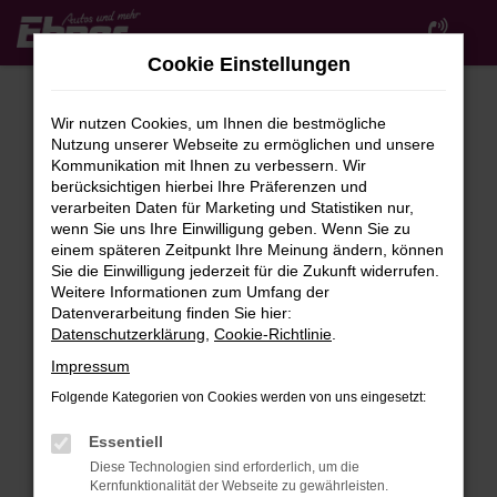
Zum
Hauptinhalt
Cookie Einstellungen
springen
Wir nutzen Cookies, um Ihnen die bestmögliche
Nutzung unserer Webseite zu ermöglichen und unsere
Kommunikation mit Ihnen zu verbessern. Wir
berücksichtigen hierbei Ihre Präferenzen und
verarbeiten Daten für Marketing und Statistiken nur,
wenn Sie uns Ihre Einwilligung geben. Wenn Sie zu
FEHLER: NETWORK ERROR
einem späteren Zeitpunkt Ihre Meinung ändern, können
Sie die Einwilligung jederzeit für die Zukunft widerrufen.
Beim Laden ist ein Fehler aufgetreten.
Weitere Informationen zum Umfang der
Hier sind ein paar Tipps, die dir helfen können:
Datenverarbeitung finden Sie hier:
Datenschutzerklärung
,
Cookie-Richtlinie
.
Überprüfe deine Firewall und deine
Impressum
Internetverbindung.
Laden andere Webseiten, zum Beispiel deine
Folgende Kategorien von Cookies werden von uns eingesetzt:
Suchmaschine?
Essentiell
Prüfe deine Browsererweiterungen.
Diese Technologien sind erforderlich, um die
Manche Erweiterungen, wie Werbeblocker,
Kernfunktionalität der Webseite zu gewährleisten.