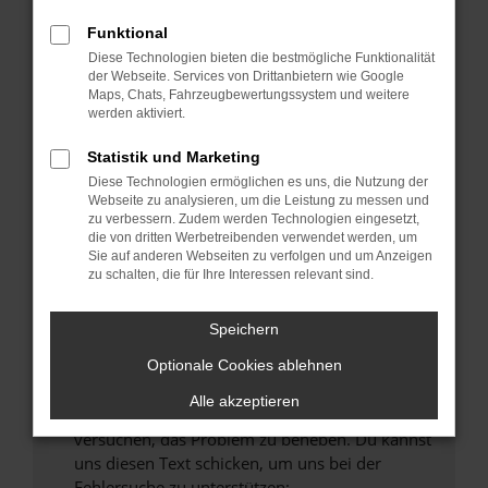
können das Laden bestimmter Seiten
verhindern. Funktioniert die Seite in einem
Funktional
anderen Browser oder in einem privaten
Diese Technologien bieten die bestmögliche Funktionalität
Fenster?
der Webseite. Services von Drittanbietern wie Google
Maps, Chats, Fahrzeugbewertungssystem und weitere
Starte dein Gerät neu.
werden aktiviert.
Das kann manchmal helfen, vorübergehende
Probleme zu beheben.
Statistik und Marketing
Diese Technologien ermöglichen es uns, die Nutzung der
Stelle sicher, dass dein Browser und dein
Webseite zu analysieren, um die Leistung zu messen und
Betriebssystem auf dem neuesten Stand
zu verbessern. Zudem werden Technologien eingesetzt,
sind.
die von dritten Werbetreibenden verwendet werden, um
Sie auf anderen Webseiten zu verfolgen und um Anzeigen
Veraltete Software birgt nicht nur ein
zu schalten, die für Ihre Interessen relevant sind.
Sicherheitsrisiko, sondern kann auch dazu
führen, dass bestimmte Funktionen nicht mehr
Speichern
unterstützt werden.
Wende dich an den Webseitenbetreiber.
Optionale Cookies ablehnen
Wenn du alle oben genannten Schritte versucht
Alle akzeptieren
hast, kontaktiere uns bitte. Wir werden
versuchen, das Problem zu beheben. Du kannst
uns diesen Text schicken, um uns bei der
Fehlersuche zu unterstützen: