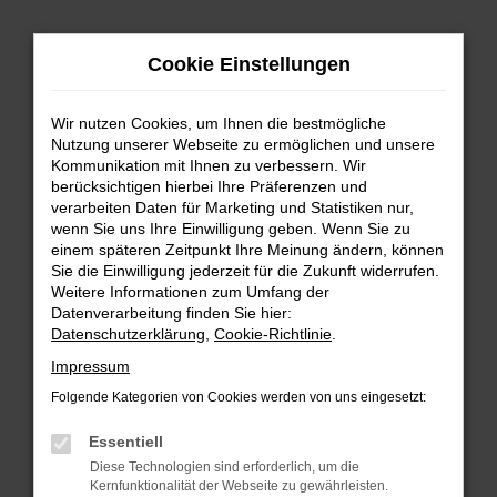
Zum
Hauptinhalt
Cookie Einstellungen
springen
Wir nutzen Cookies, um Ihnen die bestmögliche
Nutzung unserer Webseite zu ermöglichen und unsere
Kommunikation mit Ihnen zu verbessern. Wir
berücksichtigen hierbei Ihre Präferenzen und
verarbeiten Daten für Marketing und Statistiken nur,
wenn Sie uns Ihre Einwilligung geben. Wenn Sie zu
FEHLER: NETWORK ERROR
einem späteren Zeitpunkt Ihre Meinung ändern, können
Sie die Einwilligung jederzeit für die Zukunft widerrufen.
Beim Laden ist ein Fehler aufgetreten.
Weitere Informationen zum Umfang der
Hier sind ein paar Tipps, die dir helfen können:
Datenverarbeitung finden Sie hier:
Datenschutzerklärung
,
Cookie-Richtlinie
.
Überprüfe deine Firewall und deine
Impressum
Internetverbindung.
Laden andere Webseiten, zum Beispiel deine
Folgende Kategorien von Cookies werden von uns eingesetzt:
Suchmaschine?
Essentiell
Prüfe deine Browsererweiterungen.
Diese Technologien sind erforderlich, um die
Manche Erweiterungen, wie Werbeblocker,
Kernfunktionalität der Webseite zu gewährleisten.