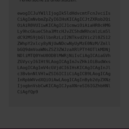
ewogICJuYW1lIjogIk5ldHdvcmtFcnJvciIs
CiAgImNvbmZpZyI6IHsKICAgICJtZXRob2Qi
OiAiR0VUIiwKICAgICJ1cmwiOiAiaHR0cHM6
Ly9hcGkueC5ha3MtcHJvZC5hdWRhcmlzLm5l
dC92MS9jbGllbnRzLzI2NTkvd2Vic2l0ZS12
ZWhpY2xlcy8yNjUwNDcwNyUyMzE0NzM/Zmll
bGQ9dmVoaWNsZSZ3ZWJzaXRlPTY4OTlkMDNj
NDliMTQ0YmU0ODBlMWRjNiIsCiAgICAiaGVh
ZGVycyI6IHt9LAogICAgImJvZHkiOiBudWxs
LAogICAgImV4cGVjdCI6IHsKICAgICAgInJl
c3BvbnNlVHlwZSI6ICIiCiAgICB9LAogICAg
InRpbWVvdXQiOiAwLAogICAgInByb2dyZXNz
IjogbnVsbCwKICAgICJyaXNreSI6IGZhbHNl
CiAgfQp9