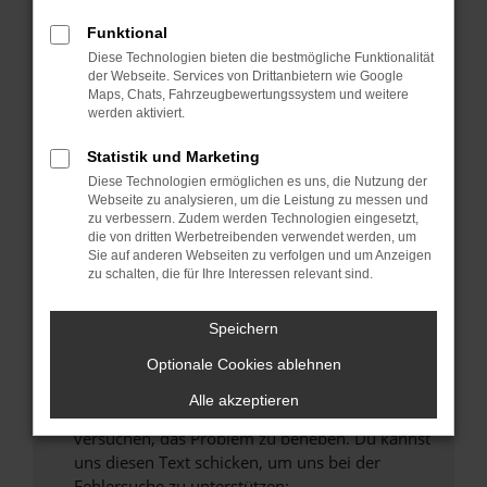
können das Laden bestimmter Seiten
verhindern. Funktioniert die Seite in einem
Funktional
anderen Browser oder in einem privaten
Diese Technologien bieten die bestmögliche Funktionalität
Fenster?
der Webseite. Services von Drittanbietern wie Google
Maps, Chats, Fahrzeugbewertungssystem und weitere
Starte dein Gerät neu.
werden aktiviert.
Das kann manchmal helfen, vorübergehende
Probleme zu beheben.
Statistik und Marketing
Diese Technologien ermöglichen es uns, die Nutzung der
Stelle sicher, dass dein Browser und dein
Webseite zu analysieren, um die Leistung zu messen und
Betriebssystem auf dem neuesten Stand
zu verbessern. Zudem werden Technologien eingesetzt,
sind.
die von dritten Werbetreibenden verwendet werden, um
Sie auf anderen Webseiten zu verfolgen und um Anzeigen
Veraltete Software birgt nicht nur ein
zu schalten, die für Ihre Interessen relevant sind.
Sicherheitsrisiko, sondern kann auch dazu
führen, dass bestimmte Funktionen nicht mehr
Speichern
unterstützt werden.
Wende dich an den Webseitenbetreiber.
Optionale Cookies ablehnen
Wenn du alle oben genannten Schritte versucht
Alle akzeptieren
hast, kontaktiere uns bitte. Wir werden
versuchen, das Problem zu beheben. Du kannst
uns diesen Text schicken, um uns bei der
Fehlersuche zu unterstützen: