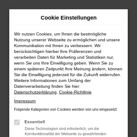
Zum
Hauptinhalt
Cookie Einstellungen
springen
Wir nutzen Cookies, um Ihnen die bestmögliche
Nutzung unserer Webseite zu ermöglichen und unsere
Kommunikation mit Ihnen zu verbessern. Wir
berücksichtigen hierbei Ihre Präferenzen und
verarbeiten Daten für Marketing und Statistiken nur,
wenn Sie uns Ihre Einwilligung geben. Wenn Sie zu
FEHLER: NETWORK ERROR
einem späteren Zeitpunkt Ihre Meinung ändern, können
Sie die Einwilligung jederzeit für die Zukunft widerrufen.
Beim Laden ist ein Fehler aufgetreten.
Weitere Informationen zum Umfang der
Hier sind ein paar Tipps, die dir helfen können:
Datenverarbeitung finden Sie hier:
Datenschutzerklärung
,
Cookie-Richtlinie
.
Überprüfe deine Firewall und deine
Impressum
Internetverbindung.
Laden andere Webseiten, zum Beispiel deine
Folgende Kategorien von Cookies werden von uns eingesetzt:
Suchmaschine?
Essentiell
Prüfe deine Browsererweiterungen.
Diese Technologien sind erforderlich, um die
Manche Erweiterungen, wie Werbeblocker,
Kernfunktionalität der Webseite zu gewährleisten.