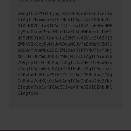
ewogICJuYW1lIjogIk5ldHdvcmtFcnJvciIs
CiAgImNvbmZpZyI6IHsKICAgICJtZXRob2Qi
OiAiR0VUIiwKICAgICJ1cmwiOiAiaHR0cHM6
Ly9hcGkueC5ha3MtcHJvZC5hdWRhcmlzLm5l
dC92MS9jbGllbnRzLzI2NTkvd2Vic2l0ZS12
ZWhpY2xlcy8yNjUwNDcwNCUyMzE0NzM/Zmll
bGQ9dmVoaWNsZSZ3ZWJzaXRlPTY4OTlkMDNj
NDliMTQ0YmU0ODBlMWRjNiIsCiAgICAiaGVh
ZGVycyI6IHt9LAogICAgImJvZHkiOiBudWxs
LAogICAgImV4cGVjdCI6IHsKICAgICAgInJl
c3BvbnNlVHlwZSI6ICIiCiAgICB9LAogICAg
InRpbWVvdXQiOiAwLAogICAgInByb2dyZXNz
IjogbnVsbCwKICAgICJyaXNreSI6IGZhbHNl
CiAgfQp9