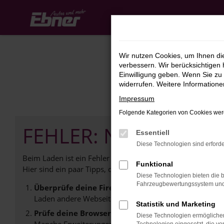
Zum
Hauptinhalt
springen
Wir nutzen Cookies, um Ihnen d
verbessern. Wir berücksichtigen 
Einwilligung geben. Wenn Sie zu 
widerrufen. Weitere Information
Impressum
Folgende Kategorien von Cookies werd
FEHLER: NETWORK E
Essentiell
Diese Technologien sind erforde
Beim Laden ist ein Fehler aufgetreten.
Funktional
Hier sind ein paar Tipps, die dir helfen können:
Diese Technologien bieten die b
Fahrzeugbewertungssystem und w
Überprüfe deine Firewall und deine Internetverb
Laden andere Webseiten, zum Beispiel deine Suchmasc
Statistik und Marketing
Prüfe deine Browsererweiterungen.
Diese Technologien ermöglichen