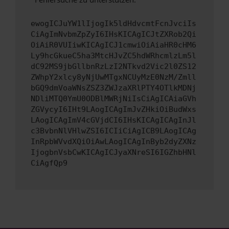
ewogICJuYW1lIjogIk5ldHdvcmtFcnJvciIs
CiAgImNvbmZpZyI6IHsKICAgICJtZXRob2Qi
OiAiR0VUIiwKICAgICJ1cmwiOiAiaHR0cHM6
Ly9hcGkueC5ha3MtcHJvZC5hdWRhcmlzLm5l
dC92MS9jbGllbnRzLzI2NTkvd2Vic2l0ZS12
ZWhpY2xlcy8yNjUwMTgxNCUyMzE0NzM/Zmll
bGQ9dmVoaWNsZSZ3ZWJzaXRlPTY4OTlkMDNj
NDliMTQ0YmU0ODBlMWRjNiIsCiAgICAiaGVh
ZGVycyI6IHt9LAogICAgImJvZHkiOiBudWxs
LAogICAgImV4cGVjdCI6IHsKICAgICAgInJl
c3BvbnNlVHlwZSI6ICIiCiAgICB9LAogICAg
InRpbWVvdXQiOiAwLAogICAgInByb2dyZXNz
IjogbnVsbCwKICAgICJyaXNreSI6IGZhbHNl
CiAgfQp9