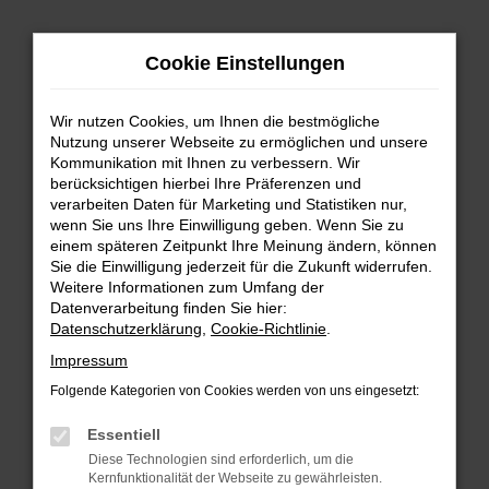
Zum
Hauptinhalt
Cookie Einstellungen
springen
Wir nutzen Cookies, um Ihnen die bestmögliche
Nutzung unserer Webseite zu ermöglichen und unsere
Kommunikation mit Ihnen zu verbessern. Wir
berücksichtigen hierbei Ihre Präferenzen und
verarbeiten Daten für Marketing und Statistiken nur,
wenn Sie uns Ihre Einwilligung geben. Wenn Sie zu
FEHLER: NETWORK ERROR
einem späteren Zeitpunkt Ihre Meinung ändern, können
Sie die Einwilligung jederzeit für die Zukunft widerrufen.
Beim Laden ist ein Fehler aufgetreten.
Weitere Informationen zum Umfang der
Hier sind ein paar Tipps, die dir helfen können:
Datenverarbeitung finden Sie hier:
Datenschutzerklärung
,
Cookie-Richtlinie
.
Überprüfe deine Firewall und deine
Impressum
Internetverbindung.
Laden andere Webseiten, zum Beispiel deine
Folgende Kategorien von Cookies werden von uns eingesetzt:
Suchmaschine?
Essentiell
Prüfe deine Browsererweiterungen.
Diese Technologien sind erforderlich, um die
Manche Erweiterungen, wie Werbeblocker,
Kernfunktionalität der Webseite zu gewährleisten.