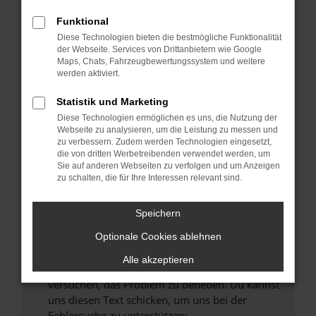
können das Laden bestimmter Seiten
verhindern. Funktioniert die Seite in einem
Funktional
anderen Browser oder in einem privaten
Diese Technologien bieten die bestmögliche Funktionalität
Fenster?
der Webseite. Services von Drittanbietern wie Google
Maps, Chats, Fahrzeugbewertungssystem und weitere
Starte dein Gerät neu.
werden aktiviert.
Das kann manchmal helfen, vorübergehende
Probleme zu beheben.
Statistik und Marketing
Diese Technologien ermöglichen es uns, die Nutzung der
Stelle sicher, dass dein Browser und dein
Webseite zu analysieren, um die Leistung zu messen und
Betriebssystem auf dem neuesten Stand
zu verbessern. Zudem werden Technologien eingesetzt,
sind.
die von dritten Werbetreibenden verwendet werden, um
Sie auf anderen Webseiten zu verfolgen und um Anzeigen
Veraltete Software birgt nicht nur ein
zu schalten, die für Ihre Interessen relevant sind.
Sicherheitsrisiko, sondern kann auch dazu
führen, dass bestimmte Funktionen nicht mehr
Speichern
unterstützt werden.
Wende dich an den Webseitenbetreiber.
Optionale Cookies ablehnen
Wenn du alle oben genannten Schritte versucht
Alle akzeptieren
hast, kontaktiere uns bitte. Wir werden
versuchen, das Problem zu beheben. Du kannst
uns diesen Text schicken, um uns bei der
Fehlersuche zu unterstützen: