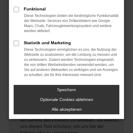
können das Laden bestimmter Seiten
verhindern. Funktioniert die Seite in einem
Funktional
anderen Browser oder in einem privaten
Diese Technologien bieten die bestmögliche Funktionalität
Fenster?
der Webseite. Services von Drittanbietern wie Google
Maps, Chats, Fahrzeugbewertungssystem und weitere
Starte dein Gerät neu.
werden aktiviert.
Das kann manchmal helfen, vorübergehende
Probleme zu beheben.
Statistik und Marketing
Diese Technologien ermöglichen es uns, die Nutzung der
Stelle sicher, dass dein Browser und dein
Webseite zu analysieren, um die Leistung zu messen und
Betriebssystem auf dem neuesten Stand
zu verbessern. Zudem werden Technologien eingesetzt,
sind.
die von dritten Werbetreibenden verwendet werden, um
Sie auf anderen Webseiten zu verfolgen und um Anzeigen
Veraltete Software birgt nicht nur ein
zu schalten, die für Ihre Interessen relevant sind.
Sicherheitsrisiko, sondern kann auch dazu
führen, dass bestimmte Funktionen nicht mehr
Speichern
unterstützt werden.
Wende dich an den Webseitenbetreiber.
Optionale Cookies ablehnen
Wenn du alle oben genannten Schritte versucht
Alle akzeptieren
hast, kontaktiere uns bitte. Wir werden
versuchen, das Problem zu beheben. Du kannst
uns diesen Text schicken, um uns bei der
Fehlersuche zu unterstützen: