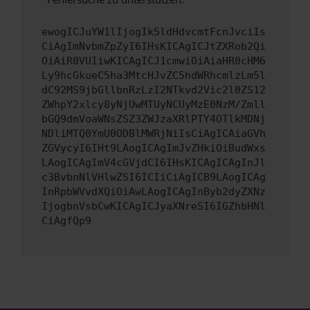
ewogICJuYW1lIjogIk5ldHdvcmtFcnJvciIs
CiAgImNvbmZpZyI6IHsKICAgICJtZXRob2Qi
OiAiR0VUIiwKICAgICJ1cmwiOiAiaHR0cHM6
Ly9hcGkueC5ha3MtcHJvZC5hdWRhcmlzLm5l
dC92MS9jbGllbnRzLzI2NTkvd2Vic2l0ZS12
ZWhpY2xlcy8yNjUwMTUyNCUyMzE0NzM/Zmll
bGQ9dmVoaWNsZSZ3ZWJzaXRlPTY4OTlkMDNj
NDliMTQ0YmU0ODBlMWRjNiIsCiAgICAiaGVh
ZGVycyI6IHt9LAogICAgImJvZHkiOiBudWxs
LAogICAgImV4cGVjdCI6IHsKICAgICAgInJl
c3BvbnNlVHlwZSI6ICIiCiAgICB9LAogICAg
InRpbWVvdXQiOiAwLAogICAgInByb2dyZXNz
IjogbnVsbCwKICAgICJyaXNreSI6IGZhbHNl
CiAgfQp9