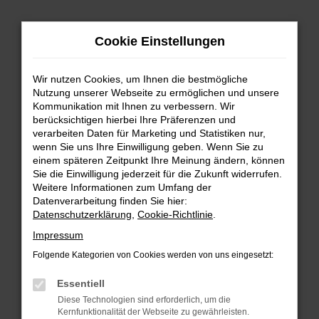
Zum
Hauptinhalt
Cookie Einstellungen
springen
Wir nutzen Cookies, um Ihnen die bestmögliche
Nutzung unserer Webseite zu ermöglichen und unsere
Kommunikation mit Ihnen zu verbessern. Wir
berücksichtigen hierbei Ihre Präferenzen und
verarbeiten Daten für Marketing und Statistiken nur,
wenn Sie uns Ihre Einwilligung geben. Wenn Sie zu
FEHLER: NETWORK ERROR
einem späteren Zeitpunkt Ihre Meinung ändern, können
Sie die Einwilligung jederzeit für die Zukunft widerrufen.
Beim Laden ist ein Fehler aufgetreten.
Weitere Informationen zum Umfang der
Hier sind ein paar Tipps, die dir helfen können:
Datenverarbeitung finden Sie hier:
Datenschutzerklärung
,
Cookie-Richtlinie
.
Überprüfe deine Firewall und deine
Impressum
Internetverbindung.
Laden andere Webseiten, zum Beispiel deine
Folgende Kategorien von Cookies werden von uns eingesetzt:
Suchmaschine?
Essentiell
Prüfe deine Browsererweiterungen.
Diese Technologien sind erforderlich, um die
Manche Erweiterungen, wie Werbeblocker,
Kernfunktionalität der Webseite zu gewährleisten.