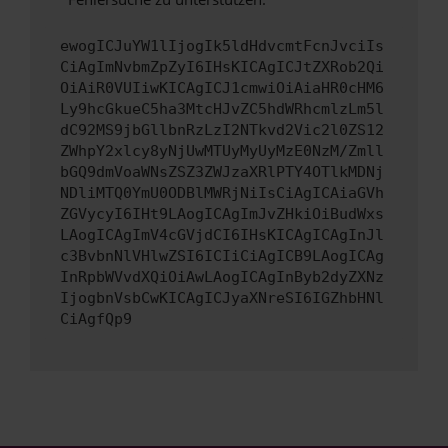
ewogICJuYW1lIjogIk5ldHdvcmtFcnJvciIs
CiAgImNvbmZpZyI6IHsKICAgICJtZXRob2Qi
OiAiR0VUIiwKICAgICJ1cmwiOiAiaHR0cHM6
Ly9hcGkueC5ha3MtcHJvZC5hdWRhcmlzLm5l
dC92MS9jbGllbnRzLzI2NTkvd2Vic2l0ZS12
ZWhpY2xlcy8yNjUwMTUyMyUyMzE0NzM/Zmll
bGQ9dmVoaWNsZSZ3ZWJzaXRlPTY4OTlkMDNj
NDliMTQ0YmU0ODBlMWRjNiIsCiAgICAiaGVh
ZGVycyI6IHt9LAogICAgImJvZHkiOiBudWxs
LAogICAgImV4cGVjdCI6IHsKICAgICAgInJl
c3BvbnNlVHlwZSI6ICIiCiAgICB9LAogICAg
InRpbWVvdXQiOiAwLAogICAgInByb2dyZXNz
IjogbnVsbCwKICAgICJyaXNreSI6IGZhbHNl
CiAgfQp9