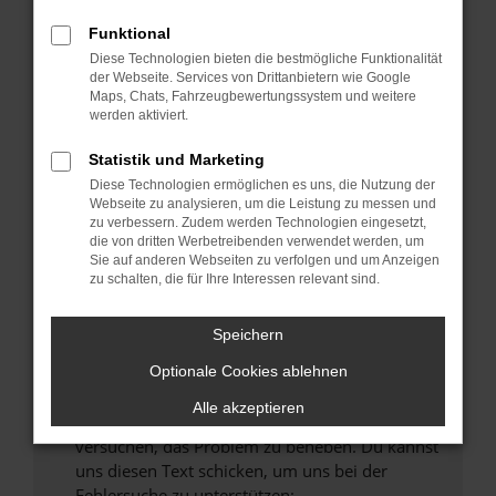
können das Laden bestimmter Seiten
verhindern. Funktioniert die Seite in einem
Funktional
anderen Browser oder in einem privaten
Diese Technologien bieten die bestmögliche Funktionalität
Fenster?
der Webseite. Services von Drittanbietern wie Google
Maps, Chats, Fahrzeugbewertungssystem und weitere
Starte dein Gerät neu.
werden aktiviert.
Das kann manchmal helfen, vorübergehende
Probleme zu beheben.
Statistik und Marketing
Diese Technologien ermöglichen es uns, die Nutzung der
Stelle sicher, dass dein Browser und dein
Webseite zu analysieren, um die Leistung zu messen und
Betriebssystem auf dem neuesten Stand
zu verbessern. Zudem werden Technologien eingesetzt,
sind.
die von dritten Werbetreibenden verwendet werden, um
Sie auf anderen Webseiten zu verfolgen und um Anzeigen
Veraltete Software birgt nicht nur ein
zu schalten, die für Ihre Interessen relevant sind.
Sicherheitsrisiko, sondern kann auch dazu
führen, dass bestimmte Funktionen nicht mehr
Speichern
unterstützt werden.
Wende dich an den Webseitenbetreiber.
Optionale Cookies ablehnen
Wenn du alle oben genannten Schritte versucht
Alle akzeptieren
hast, kontaktiere uns bitte. Wir werden
versuchen, das Problem zu beheben. Du kannst
uns diesen Text schicken, um uns bei der
Fehlersuche zu unterstützen: