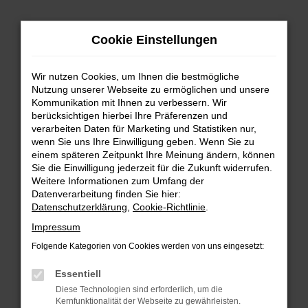
Zum
Hauptinhalt
Cookie Einstellungen
springen
Wir nutzen Cookies, um Ihnen die bestmögliche
Nutzung unserer Webseite zu ermöglichen und unsere
Kommunikation mit Ihnen zu verbessern. Wir
berücksichtigen hierbei Ihre Präferenzen und
verarbeiten Daten für Marketing und Statistiken nur,
wenn Sie uns Ihre Einwilligung geben. Wenn Sie zu
FEHLER: NETWORK ERROR
einem späteren Zeitpunkt Ihre Meinung ändern, können
Sie die Einwilligung jederzeit für die Zukunft widerrufen.
Beim Laden ist ein Fehler aufgetreten.
Weitere Informationen zum Umfang der
Hier sind ein paar Tipps, die dir helfen können:
Datenverarbeitung finden Sie hier:
Datenschutzerklärung
,
Cookie-Richtlinie
.
Überprüfe deine Firewall und deine
Impressum
Internetverbindung.
Laden andere Webseiten, zum Beispiel deine
Folgende Kategorien von Cookies werden von uns eingesetzt:
Suchmaschine?
Essentiell
Prüfe deine Browsererweiterungen.
Diese Technologien sind erforderlich, um die
Manche Erweiterungen, wie Werbeblocker,
Kernfunktionalität der Webseite zu gewährleisten.